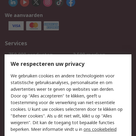
We aanvaarden
Services
750.000 producten
2.500 merken
Bestellen
Inkoopoplossingen
We respecteren uw privacy
Retouren
Technisch advies
We gebruiken cookies en andere technologieën voor
Track & Trace
statistische gebruiksanalyses, personalisatie en om
advertenties weer te geven op websites van derden.
Wettelijk
Door op "Alles accepteren" te klikken, geeft u
toestemming voor de verwerking van niet-essentiële
Cookiebeleid
Email veiligheid
cookies. U kunt uw cookies selecteren door te klikken op
Privacybeleid
Websitevoorwaarden
"Beheer cookies". Als u dit niet wilt, klikt u op "Alles
weigeren". Dit kan de toegang tot bepaalde functies
Algemene
beperken. Meer informatie vindt u in
ons cookiebeleid
verkoopvoorwaarden