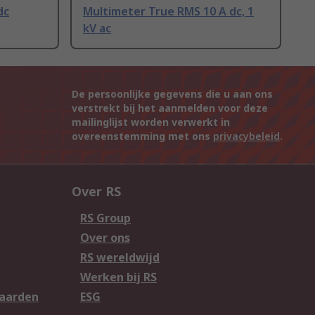
dc
Multimeter True RMS 10 A dc, 1
kV ac
De persoonlijke gegevens die u aan ons
verstrekt bij het aanmelden voor deze
mailinglijst worden verwerkt in
overeenstemming met ons
privacybeleid
.
Over RS
RS Group
Over ons
RS wereldwijd
Werken bij RS
aarden
ESG