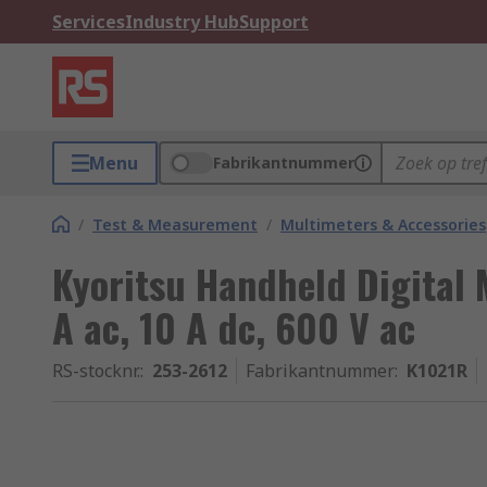
Services
Industry Hub
Support
Menu
Fabrikantnummer
/
Test & Measurement
/
Multimeters & Accessories
Kyoritsu Handheld Digital 
A ac, 10 A dc, 600 V ac
RS-stocknr.
:
253-2612
Fabrikantnummer
:
K1021R