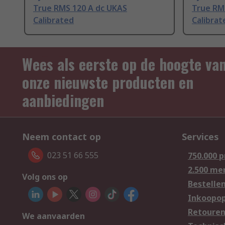
True RMS 120 A dc UKAS
True RM
Calibrated
Calibrat
Wees als eerste op de hoogte va
onze nieuwste producten en
aanbiedingen
Neem contact op
Services
023 51 66 555
750.000 
2.500 me
Volg ons op
Bestelle
Inkoopop
Retoure
We aanvaarden