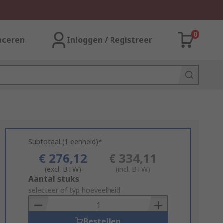
0
aceren
Inloggen / Registreer
Subtotaal (1 eenheid)*
€ 276,12
€ 334,11
(excl. BTW)
(incl. BTW)
Add
Aantal stuks
to
selecteer of typ hoeveelheid
Basket
Bestellen