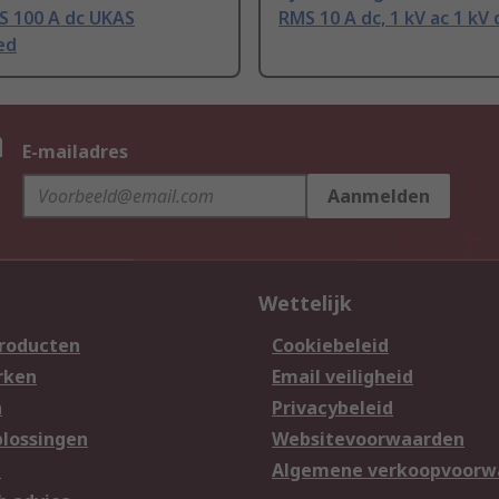
S 100 A dc UKAS
RMS 10 A dc, 1 kV ac 1 kV 
ed
n
E-mailadres
Aanmelden
Wettelijk
producten
Cookiebeleid
rken
Email veiligheid
n
Privacybeleid
lossingen
Websitevoorwaarden
n
Algemene verkoopvoorw