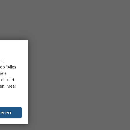
es,
op "Alles
iële
dit niet
ken. Meer
geren