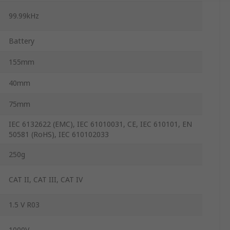
99.99kHz
Battery
155mm
40mm
75mm
IEC 6132622 (EMC), IEC 61010031, CE, IEC 610101, EN
50581 (RoHS), IEC 610102033
250g
CAT II, CAT III, CAT IV
1.5 V R03
1000V