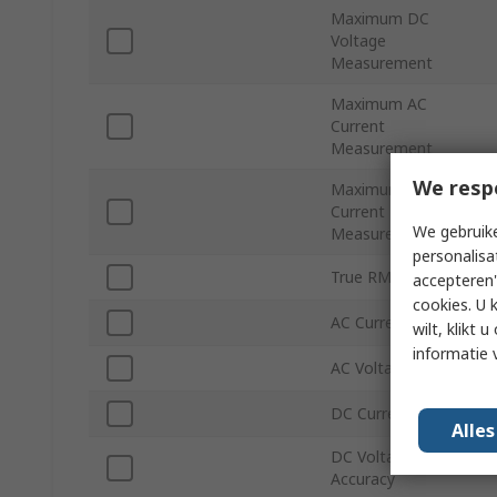
Maximum DC
Voltage
Measurement
Maximum AC
Current
Measurement
We resp
Maximum DC
Current
We gebruike
Measurement
personalisa
True RMS
accepteren"
cookies. U 
AC Current Accuracy
wilt, klikt
informatie 
AC Voltage Accuracy
DC Current Accuracy
Alle
DC Voltage
Accuracy