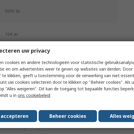
600V dc
10A ac
ecteren uw privacy
10A dc
n cookies en andere technologieën voor statistische gebruiksanalys
tie en om advertenties weer te geven op websites van derden. Door 
Yes
 te klikken, geeft u toestemming voor de verwerking van niet-essent
kunt uw cookies selecteren door te klikken op "Beheer cookies". Als u 
±1.5 % rdg ±3 Digits
 u op "Alles weigeren". Dit kan de toegang tot bepaalde functies beper
vindt u in
ons cookiebeleid
±1 % rdg ± 3 Digits
±1.5 % rdg ± 3 Digits
s accepteren
Beheer cookies
Alles wei
±0.5 % rdg ± 3 Digits