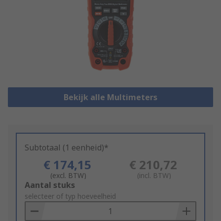
Bekijk alle Multimeters
Subtotaal (1 eenheid)*
€ 174,15
€ 210,72
(excl. BTW)
(incl. BTW)
Add
Aantal stuks
to
selecteer of typ hoeveelheid
Basket