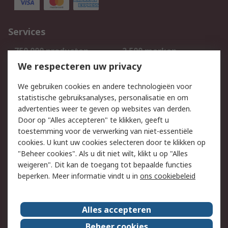
Services
750.000 producten
2.500 merken
Bestellen
Inkoopoplossingen
We respecteren uw privacy
Retouren
Technisch advies
We gebruiken cookies en andere technologieën voor
Track & Trace
statistische gebruiksanalyses, personalisatie en om
advertenties weer te geven op websites van derden.
Wettelijk
Door op "Alles accepteren" te klikken, geeft u
toestemming voor de verwerking van niet-essentiële
Cookiebeleid
Email veiligheid
cookies. U kunt uw cookies selecteren door te klikken op
Privacybeleid
Websitevoorwaarden
"Beheer cookies". Als u dit niet wilt, klikt u op "Alles
weigeren". Dit kan de toegang tot bepaalde functies
Algemene
beperken. Meer informatie vindt u in
ons cookiebeleid
verkoopvoorwaarden
Over RS
Alles accepteren
RS Group
Over ons
Beheer cookies