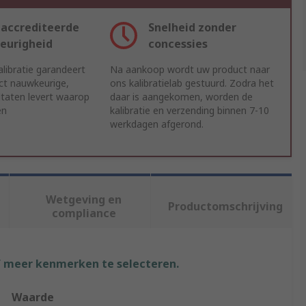
accrediteerde
Snelheid zonder
eurigheid
concessies
libratie garandeert
Na aankoop wordt uw product naar
ct nauwkeurige,
ons kalibratielab gestuurd. Zodra het
ltaten levert waarop
daar is aangekomen, worden de
en
kalibratie en verzending binnen 7-10
werkdagen afgerond.
Wetgeving en
Productomschrijving
compliance
f meer kenmerken te selecteren.
Waarde