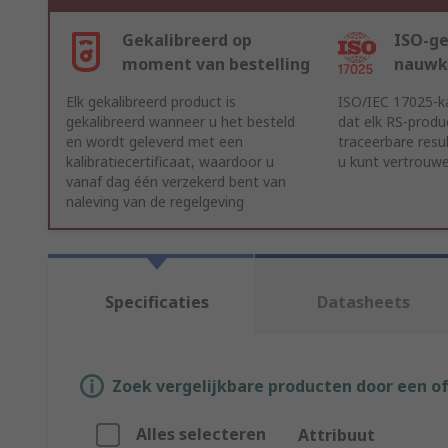
Gekalibreerd op
ISO-ge
moment van bestelling
nauwk
Elk gekalibreerd product is
ISO/IEC 17025-ka
gekalibreerd wanneer u het besteld
dat elk RS-produ
en wordt geleverd met een
traceerbare resu
kalibratiecertificaat, waardoor u
u kunt vertrouw
vanaf dag één verzekerd bent van
naleving van de regelgeving
Specificaties
Datasheets
Zoek vergelijkbare producten door een o
Alles selecteren
Attribuut