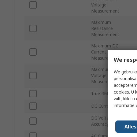
Voltage
Measurement
Maximum
Resistance
Measurement
Maximum DC
Current
Measurement
We resp
Maximum DC
We gebruike
Voltage
personalisa
Measurement
accepteren"
cookies. U 
True RMS
wilt, klikt
informatie 
DC Current Accuracy
DC Voltage
Accuracy
Alle
AC Current Accuracy