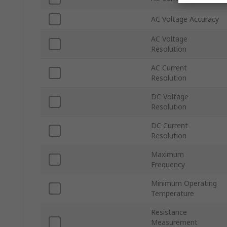
AC Voltage Accuracy
AC Voltage
Resolution
AC Current
Resolution
DC Voltage
Resolution
DC Current
Resolution
Maximum
Frequency
Minimum Operating
Temperature
Resistance
Measurement