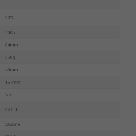
50°C
400h
84mm
550g
46mm
167mm
No
CAT III
Alkaline