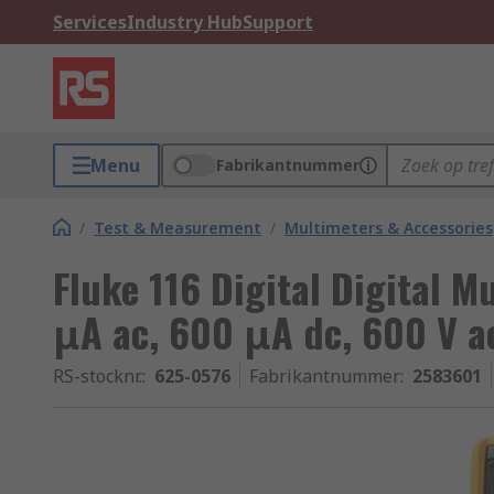
Services
Industry Hub
Support
Menu
Fabrikantnummer
/
Test & Measurement
/
Multimeters & Accessories
Fluke 116 Digital Digital 
μA ac, 600 μA dc, 600 V a
RS-stocknr.
:
625-0576
Fabrikantnummer
:
2583601