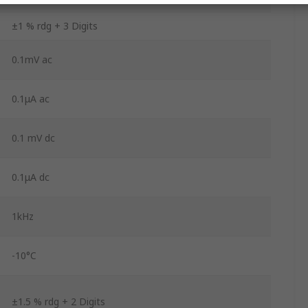
±1 % rdg + 3 Digits
0.1mV ac
0.1μA ac
0.1 mV dc
0.1μA dc
1kHz
-10°C
±1.5 % rdg + 2 Digits