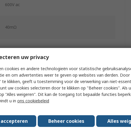
600V ac
40mΩ
600μA dc
ecteren uw privacy
n cookies en andere technologieën voor statistische gebruiksanalys
600V dc
tie en om advertenties weer te geven op websites van derden. Door 
 te klikken, geeft u toestemming voor de verwerking van niet-essent
kunt uw cookies selecteren door te klikken op "Beheer cookies". Als u 
Yes
 u op "Alles weigeren". Dit kan de toegang tot bepaalde functies beper
vindt u in
ons cookiebeleid
±1 % rdg + 2 Digits
±0.5 % rdg + 2 Digits
s accepteren
Beheer cookies
Alles wei
±1.5 % rdg + 3 Digits