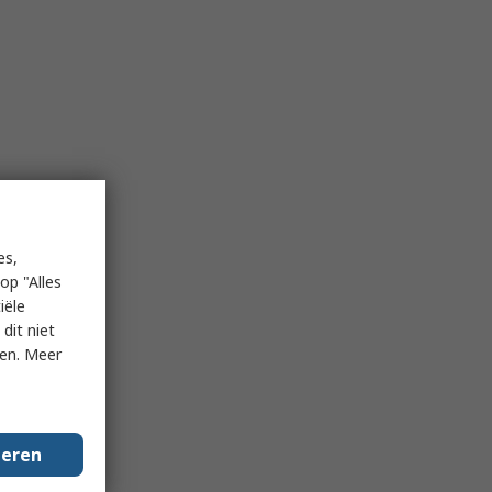
es,
op "Alles
iële
dit niet
ken. Meer
geren