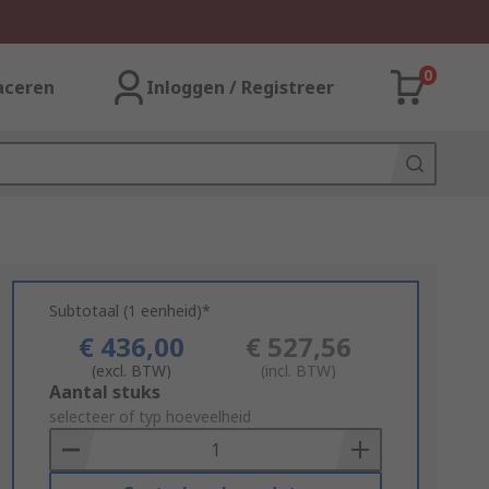
0
aceren
Inloggen / Registreer
Subtotaal (1 eenheid)*
€ 436,00
€ 527,56
(excl. BTW)
(incl. BTW)
Add
Aantal stuks
to
selecteer of typ hoeveelheid
Basket