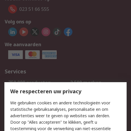
023 51 66 555
Volg ons op
We aanvaarden
Services
750.000 producten
2.500 merken
Bestellen
Inkoopoplossingen
We respecteren uw privacy
Retouren
Technisch advies
We gebruiken cookies en andere technologieën voor
Track & Trace
statistische gebruiksanalyses, personalisatie en om
advertenties weer te geven op websites van derden.
Wettelijk
Door op "Alles accepteren" te klikken, geeft u
toestemming voor de verwerking van niet-essentiële