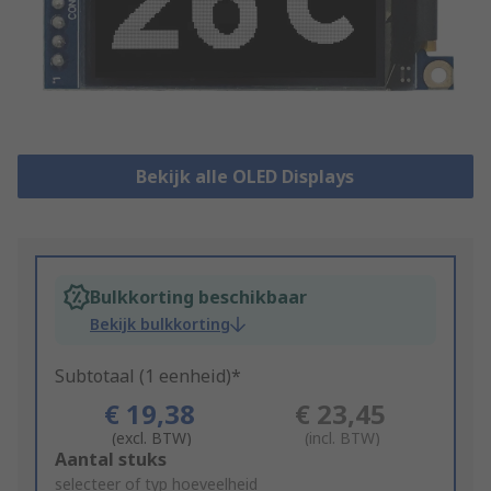
Bekijk alle OLED Displays
Bulkkorting beschikbaar
Bekijk bulkkorting
Subtotaal (1 eenheid)*
€ 19,38
€ 23,45
(excl. BTW)
(incl. BTW)
Add
Aantal stuks
to
selecteer of typ hoeveelheid