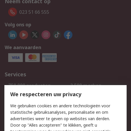
Neem contact op
023 51 66 555
Volg ons op
We aanvaarden
Services
750.000 producten
2.500 merken
Bestellen
Inkoopoplossingen
We respecteren uw privacy
Retouren
Technisch advies
We gebruiken cookies en andere technologieën voor
Track & Trace
statistische gebruiksanalyses, personalisatie en om
advertenties weer te geven op websites van derden.
Wettelijk
Door op "Alles accepteren" te klikken, geeft u