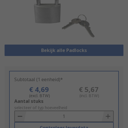
Bekijk alle Padlocks
Subtotaal (1 eenheid)*
€ 4,69
€ 5,67
(excl. BTW)
(incl. BTW)
Add
Aantal stuks
to
selecteer of typ hoeveelheid
Basket
Controleer leverdata