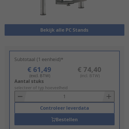
Bekijk alle PC Stands
Subtotaal (1 eenheid)*
€ 61,49
€ 74,40
(excl. BTW)
(incl. BTW)
Add
Aantal stuks
to
selecteer of typ hoeveelheid
Basket
Controleer leverdata
Bestellen