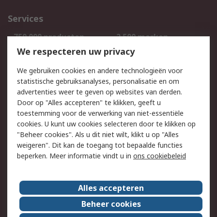
Services
750.000 producten
2.500 merken
Bestellen
Inkoopoplossingen
We respecteren uw privacy
Retouren
Technisch advies
We gebruiken cookies en andere technologieën voor
Track & Trace
statistische gebruiksanalyses, personalisatie en om
advertenties weer te geven op websites van derden.
Wettelijk
Door op "Alles accepteren" te klikken, geeft u
toestemming voor de verwerking van niet-essentiële
Cookiebeleid
Email veiligheid
cookies. U kunt uw cookies selecteren door te klikken op
Privacybeleid
Websitevoorwaarden
"Beheer cookies". Als u dit niet wilt, klikt u op "Alles
weigeren". Dit kan de toegang tot bepaalde functies
Algemene
beperken. Meer informatie vindt u in
ons cookiebeleid
verkoopvoorwaarden
Over RS
Alles accepteren
RS Group
Over ons
Beheer cookies
RS wereldwijd
Werken bij RS