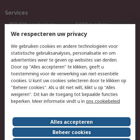
Services
750.000 producten
2.500 merken
Bestellen
Inkoopoplossingen
We respecteren uw privacy
Retouren
Technisch advies
We gebruiken cookies en andere technologieën voor
Track & Trace
statistische gebruiksanalyses, personalisatie en om
advertenties weer te geven op websites van derden.
Wettelijk
Door op "Alles accepteren" te klikken, geeft u
toestemming voor de verwerking van niet-essentiële
Cookiebeleid
Email veiligheid
cookies. U kunt uw cookies selecteren door te klikken op
Privacybeleid
Websitevoorwaarden
"Beheer cookies". Als u dit niet wilt, klikt u op "Alles
weigeren". Dit kan de toegang tot bepaalde functies
Algemene
beperken. Meer informatie vindt u in
ons cookiebeleid
verkoopvoorwaarden
Over RS
Alles accepteren
RS Group
Over ons
Beheer cookies
RS wereldwijd
Werken bij RS