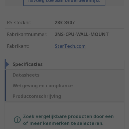
Voeg toe aan onderdelenlijst
RS-stocknr.
:
283-8307
Fabrikantnummer
:
2NS-CPU-WALL-MOUNT
Fabrikant
:
StarTech.com
Specificaties
Datasheets
Wetgeving en compliance
Productomschrijving
Zoek vergelijkbare producten door een
of meer kenmerken te selecteren.