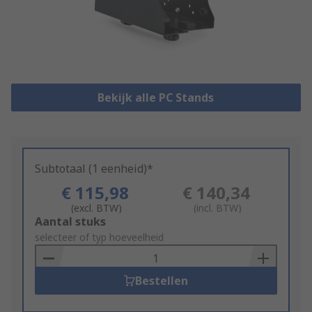
Bekijk alle PC Stands
Subtotaal (1 eenheid)*
€ 115,98
€ 140,34
(excl. BTW)
(incl. BTW)
Add
Aantal stuks
to
selecteer of typ hoeveelheid
Basket
Bestellen