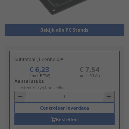
Bekijk alle PC Stands
Subtotaal (1 eenheid)*
€ 6,23
€ 7,54
(excl. BTW)
(incl. BTW)
Add
Aantal stuks
to
selecteer of typ hoeveelheid
Basket
Controleer leverdata
Bestellen