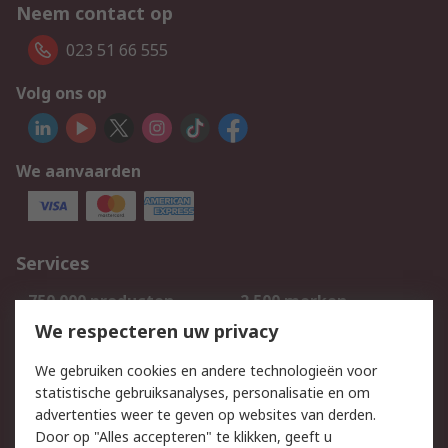
Neem contact op
023 51 66 555
Volg ons op
We aanvaarden
Services
750.000 producten
2.500 merken
Bestellen
Inkoopoplossingen
We respecteren uw privacy
Retouren
Technisch advies
We gebruiken cookies en andere technologieën voor
Track & Trace
statistische gebruiksanalyses, personalisatie en om
advertenties weer te geven op websites van derden.
Wettelijk
Door op "Alles accepteren" te klikken, geeft u