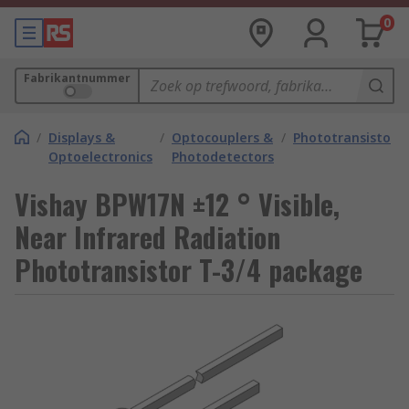
0
Fabrikantnummer
/
Displays &
/
Optocouplers &
/
Phototransistors
Optoelectronics
Photodetectors
Vishay BPW17N ±12 ° Visible,
Near Infrared Radiation
Phototransistor T-3/4 package