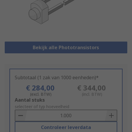
Bekijk alle Phototransistors
Subtotaal (1 zak van 1000 eenheden)*
€ 284,00
€ 344,00
(excl. BTW)
(incl. BTW)
Add
Aantal stuks
to
selecteer of typ hoeveelheid
Basket
Controleer leverdata