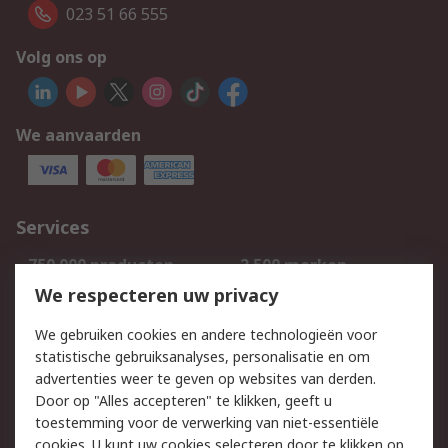
023 51 66 555
Volg ons op
We aanvaarden
Services
750.000 producten
2.500 merken
Bestellen
Inkoopoplossingen
We respecteren uw privacy
Retouren
Technisch advies
We gebruiken cookies en andere technologieën voor
Track & Trace
statistische gebruiksanalyses, personalisatie en om
advertenties weer te geven op websites van derden.
Wettelijk
Door op "Alles accepteren" te klikken, geeft u
toestemming voor de verwerking van niet-essentiële
Cookiebeleid
Email veiligheid
cookies. U kunt uw cookies selecteren door te klikken op