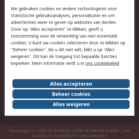
Retouren
Technisch advies
We gebruiken cookies en andere technologieën voor
Track & Trace
statistische gebruiksanalyses, personalisatie en om
advertenties weer te geven op websites van derden.
Wettelijk
Door op "Alles accepteren" te klikken, geeft u
toestemming voor de verwerking van niet-essentiële
Cookiebeleid
Email veiligheid
cookies. U kunt uw cookies selecteren door te klikken op
Privacybeleid
Websitevoorwaarden
"Beheer cookies". Als u dit niet wilt, klikt u op "Alles
weigeren". Dit kan de toegang tot bepaalde functies
Algemene
beperken. Meer informatie vindt u in
ons cookiebeleid
verkoopvoorwaarden
Over RS
Alles accepteren
RS Group
Over ons
Beheer cookies
RS wereldwijd
Werken bij RS
Alles weigeren
ESG
Bingerweg 19 | 2031 AZ HAARLEM | BTW: NL 806 558 519.B01 | KvK
Amsterdam: 33298393
RS Components B.V.