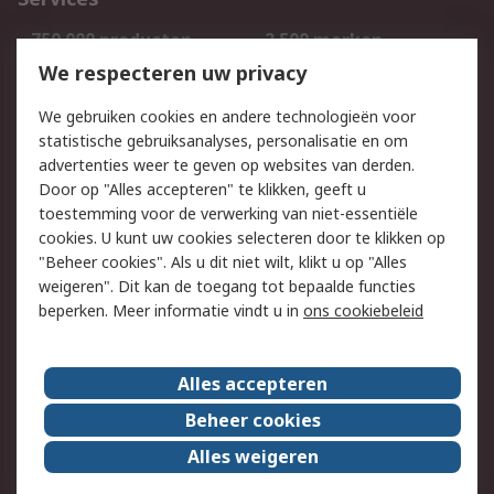
750.000 producten
2.500 merken
Bestellen
Inkoopoplossingen
We respecteren uw privacy
Retouren
Technisch advies
We gebruiken cookies en andere technologieën voor
Track & Trace
statistische gebruiksanalyses, personalisatie en om
advertenties weer te geven op websites van derden.
Wettelijk
Door op "Alles accepteren" te klikken, geeft u
toestemming voor de verwerking van niet-essentiële
Cookiebeleid
Email veiligheid
cookies. U kunt uw cookies selecteren door te klikken op
Privacybeleid
Websitevoorwaarden
"Beheer cookies". Als u dit niet wilt, klikt u op "Alles
weigeren". Dit kan de toegang tot bepaalde functies
Algemene
beperken. Meer informatie vindt u in
ons cookiebeleid
verkoopvoorwaarden
Over RS
Alles accepteren
RS Group
Over ons
Beheer cookies
RS wereldwijd
Werken bij RS
Alles weigeren
ESG