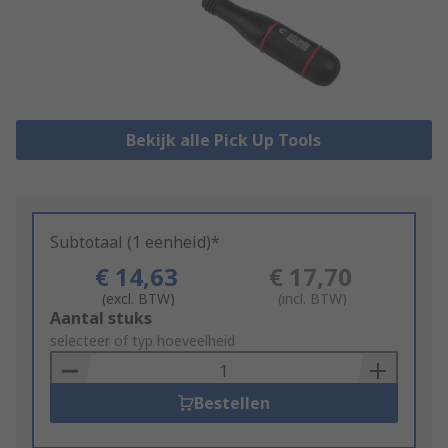
Bekijk alle Pick Up Tools
Subtotaal (1 eenheid)*
€ 14,63
€ 17,70
(excl. BTW)
(incl. BTW)
Add
Aantal stuks
to
selecteer of typ hoeveelheid
Basket
Bestellen