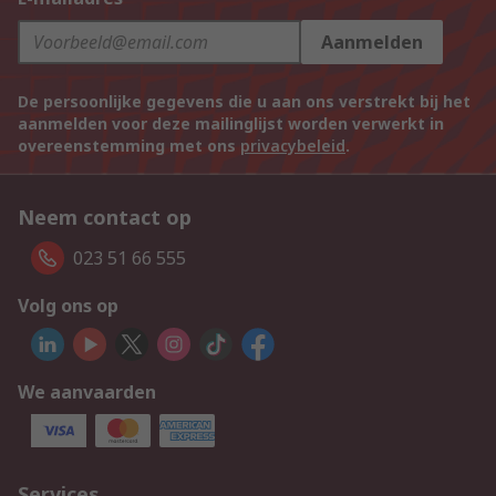
Aanmelden
De persoonlijke gegevens die u aan ons verstrekt bij het
aanmelden voor deze mailinglijst worden verwerkt in
overeenstemming met ons
privacybeleid
.
Neem contact op
023 51 66 555
Volg ons op
We aanvaarden
Services