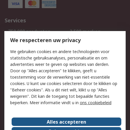
Services
750.000 producten
2.500 merken
Bestellen
Inkoopoplossingen
We respecteren uw privacy
Retouren
Technisch advies
We gebruiken cookies en andere technologieën voor
Track & Trace
statistische gebruiksanalyses, personalisatie en om
advertenties weer te geven op websites van derden.
Wettelijk
Door op "Alles accepteren" te klikken, geeft u
toestemming voor de verwerking van niet-essentiële
Cookiebeleid
Email veiligheid
cookies. U kunt uw cookies selecteren door te klikken op
Privacybeleid
Websitevoorwaarden
"Beheer cookies". Als u dit niet wilt, klikt u op "Alles
weigeren". Dit kan de toegang tot bepaalde functies
Algemene
beperken. Meer informatie vindt u in
ons cookiebeleid
verkoopvoorwaarden
Over RS
Alles accepteren