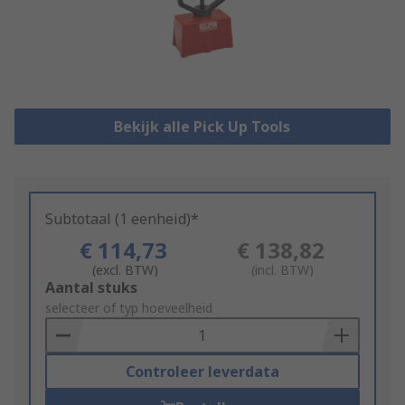
Bekijk alle Pick Up Tools
Subtotaal (1 eenheid)*
€ 114,73
€ 138,82
(excl. BTW)
(incl. BTW)
Add
Aantal stuks
to
selecteer of typ hoeveelheid
Basket
Controleer leverdata