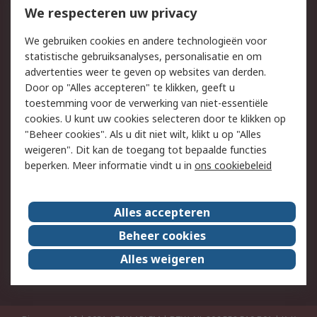
Bestellen
Inkoopoplossingen
We respecteren uw privacy
Retouren
Technisch advies
We gebruiken cookies en andere technologieën voor
Track & Trace
statistische gebruiksanalyses, personalisatie en om
advertenties weer te geven op websites van derden.
Wettelijk
Door op "Alles accepteren" te klikken, geeft u
toestemming voor de verwerking van niet-essentiële
Cookiebeleid
Email veiligheid
cookies. U kunt uw cookies selecteren door te klikken op
Privacybeleid
Websitevoorwaarden
"Beheer cookies". Als u dit niet wilt, klikt u op "Alles
weigeren". Dit kan de toegang tot bepaalde functies
Algemene
beperken. Meer informatie vindt u in
ons cookiebeleid
verkoopvoorwaarden
Over RS
Alles accepteren
RS Group
Over ons
Beheer cookies
RS wereldwijd
Werken bij RS
Alles weigeren
ESG