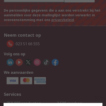
De persoonlijke gegevens die u aan ons verstrekt bij het
aanmelden voor deze mailinglijst worden verwerkt in
overeenstemming met ons
privacybeleid
.
Neem contact op
023 51 66 555
Volg ons op
We aanvaarden
Services
750.000 producten
2.500 merken