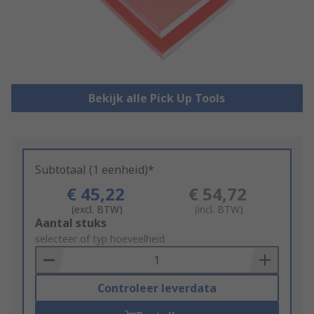
Bekijk alle Pick Up Tools
Subtotaal (1 eenheid)*
€ 45,22
€ 54,72
(excl. BTW)
(incl. BTW)
Add
Aantal stuks
to
selecteer of typ hoeveelheid
Basket
Controleer leverdata