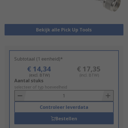
Bekijk alle Pick Up Tools
Subtotaal (1 eenheid)*
€ 14,34
€ 17,35
(excl. BTW)
(incl. BTW)
Add
Aantal stuks
to
selecteer of typ hoeveelheid
Basket
Controleer leverdata
Bestellen