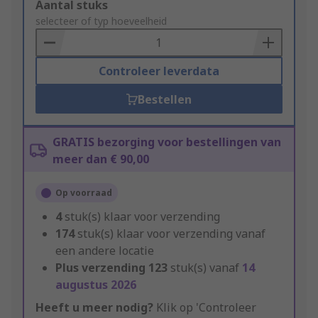
Add
Aantal stuks
to
selecteer of typ hoeveelheid
Basket
Controleer leverdata
Bestellen
GRATIS bezorging voor bestellingen van
meer dan € 90,00
Op voorraad
4
stuk(s) klaar voor verzending
174
stuk(s) klaar voor verzending vanaf
een andere locatie
Plus verzending
123
stuk(s) vanaf
14
augustus 2026
Heeft u meer nodig?
Klik op 'Controleer