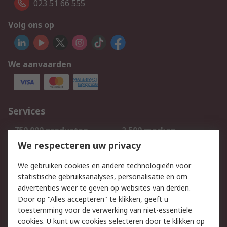
023 51 66 555
Volg ons op
We aanvaarden
Services
750.000 producten
2.500 merken
Bestellen
Inkoopoplossingen
We respecteren uw privacy
Retouren
Technisch advies
We gebruiken cookies en andere technologieën voor
Track & Trace
statistische gebruiksanalyses, personalisatie en om
advertenties weer te geven op websites van derden.
Wettelijk
Door op "Alles accepteren" te klikken, geeft u
toestemming voor de verwerking van niet-essentiële
Cookiebeleid
Email veiligheid
cookies. U kunt uw cookies selecteren door te klikken op