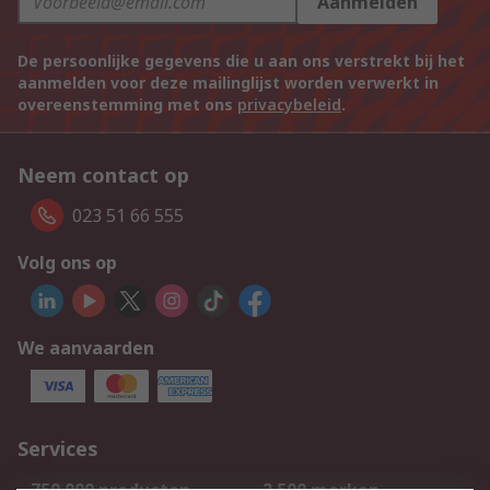
Aanmelden
De persoonlijke gegevens die u aan ons verstrekt bij het
aanmelden voor deze mailinglijst worden verwerkt in
overeenstemming met ons
privacybeleid
.
Neem contact op
023 51 66 555
Volg ons op
We aanvaarden
Services