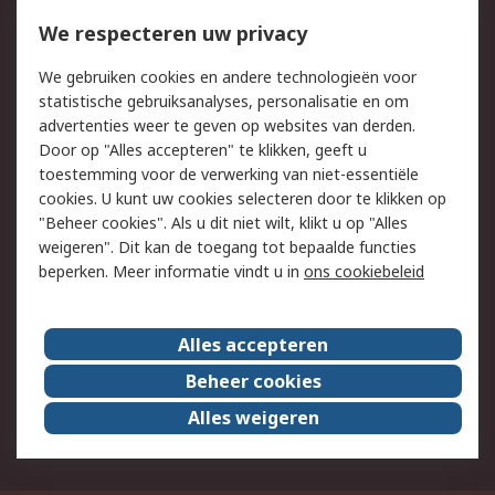
750.000 producten
2.500 merken
Bestellen
Inkoopoplossingen
We respecteren uw privacy
Retouren
Technisch advies
We gebruiken cookies en andere technologieën voor
Track & Trace
statistische gebruiksanalyses, personalisatie en om
advertenties weer te geven op websites van derden.
Wettelijk
Door op "Alles accepteren" te klikken, geeft u
toestemming voor de verwerking van niet-essentiële
Cookiebeleid
Email veiligheid
cookies. U kunt uw cookies selecteren door te klikken op
Privacybeleid
Websitevoorwaarden
"Beheer cookies". Als u dit niet wilt, klikt u op "Alles
weigeren". Dit kan de toegang tot bepaalde functies
Algemene
beperken. Meer informatie vindt u in
ons cookiebeleid
verkoopvoorwaarden
Over RS
Alles accepteren
RS Group
Over ons
Beheer cookies
RS wereldwijd
Werken bij RS
Alles weigeren
ESG