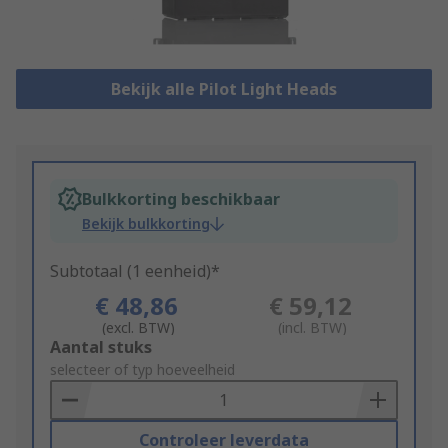
Bekijk alle Pilot Light Heads
Bulkkorting beschikbaar
Bekijk bulkkorting
Subtotaal (1 eenheid)*
€ 48,86
€ 59,12
(excl. BTW)
(incl. BTW)
Add
Aantal stuks
to
selecteer of typ hoeveelheid
Basket
Controleer leverdata