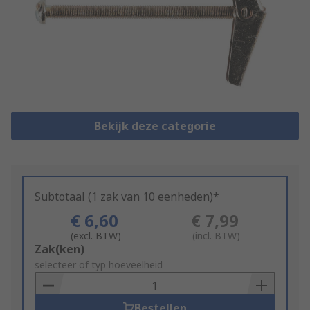
Bekijk deze categorie
Subtotaal (1 zak van 10 eenheden)*
€ 6,60
€ 7,99
(excl. BTW)
(incl. BTW)
Add
Zak(ken)
to
selecteer of typ hoeveelheid
Basket
Bestellen