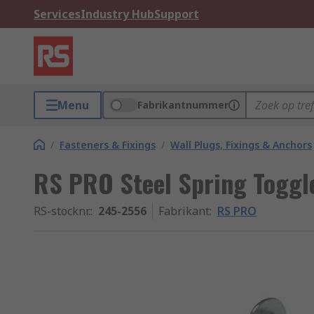
Services
Industry Hub
Support
Menu
Fabrikantnummer
/
Fasteners & Fixings
/
Wall Plugs, Fixings & Anchors
RS PRO Steel Spring Toggle
RS-stocknr.
:
245-2556
Fabrikant
:
RS PRO