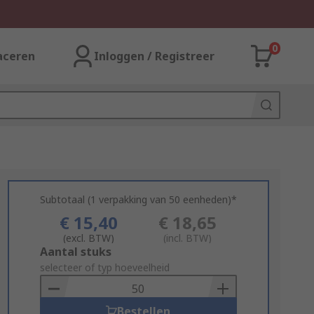
0
aceren
Inloggen / Registreer
Subtotaal (1 verpakking van 50 eenheden)*
€ 15,40
€ 18,65
(excl. BTW)
(incl. BTW)
Add
Aantal stuks
to
selecteer of typ hoeveelheid
Basket
Bestellen