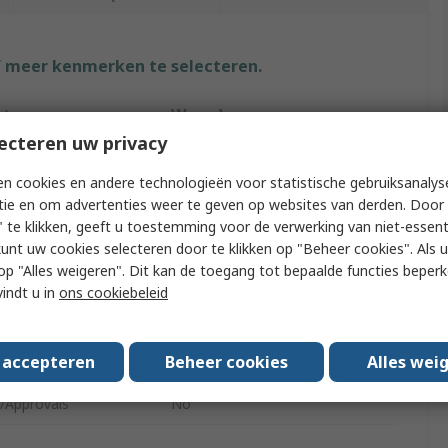
f meer kenmerken te selecteren.
ut
Waarde
ecteren uw privacy
RS PRO
n cookies en andere technologieën voor statistische gebruiksanalys
ype
Spring Toggle Fixings
tie en om advertenties weer te geven op websites van derden. Door 
 te klikken, geeft u toestemming voor de verwerking van niet-essent
3in
kunt uw cookies selecteren door te klikken op "Beheer cookies". Als u 
 u op "Alles weigeren". Dit kan de toegang tot bepaalde functies beper
Steel
vindt u in
ons cookiebeleid
Toggle Cavity Fixing
s accepteren
Beheer cookies
Alles wei
ze
6/32
/Approvals
No