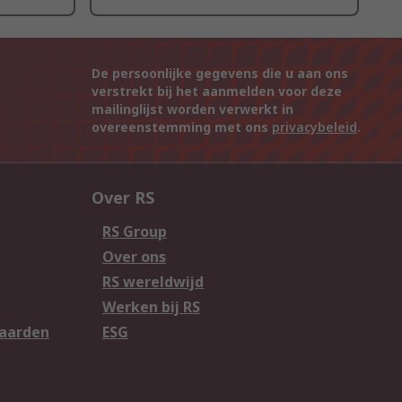
De persoonlijke gegevens die u aan ons
verstrekt bij het aanmelden voor deze
mailinglijst worden verwerkt in
overeenstemming met ons
privacybeleid
.
Over RS
RS Group
Over ons
RS wereldwijd
Werken bij RS
aarden
ESG