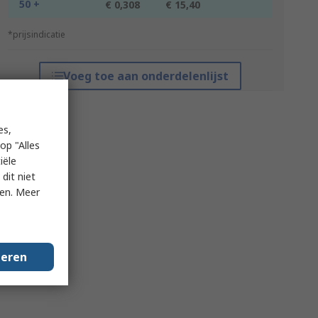
50 +
€ 0,308
€ 15,40
*prijsindicatie
Voeg toe aan onderdelenlijst
es,
op "Alles
iële
dit niet
ken. Meer
geren