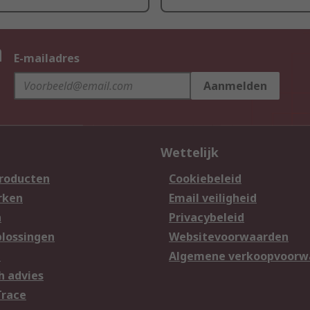
n
E-mailadres
Aanmelden
Wettelijk
producten
Cookiebeleid
rken
Email veiligheid
n
Privacybeleid
lossingen
Websitevoorwaarden
n
Algemene verkoopvoorw
h advies
Trace