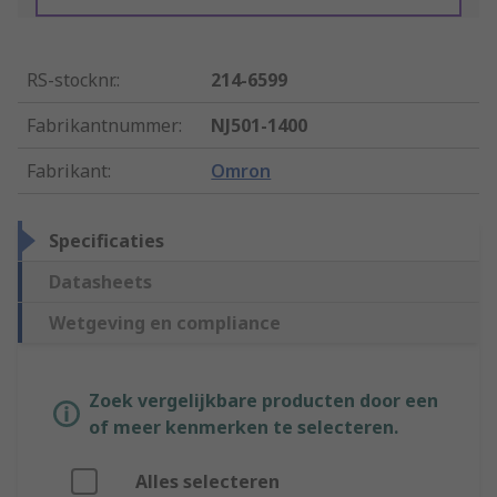
RS-stocknr.
:
214-6599
Fabrikantnummer
:
NJ501-1400
Fabrikant
:
Omron
Specificaties
Datasheets
Wetgeving en compliance
Zoek vergelijkbare producten door een
of meer kenmerken te selecteren.
Alles selecteren