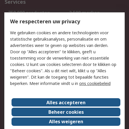
Services
750.000 producten
2.500 merken
Bestellen
Inkoopoplossingen
We respecteren uw privacy
Retouren
Technisch advies
We gebruiken cookies en andere technologieën voor
Track & Trace
statistische gebruiksanalyses, personalisatie en om
advertenties weer te geven op websites van derden.
Wettelijk
Door op "Alles accepteren" te klikken, geeft u
toestemming voor de verwerking van niet-essentiële
Cookiebeleid
Email veiligheid
cookies. U kunt uw cookies selecteren door te klikken op
Privacybeleid
Websitevoorwaarden
"Beheer cookies". Als u dit niet wilt, klikt u op "Alles
weigeren". Dit kan de toegang tot bepaalde functies
Algemene
beperken. Meer informatie vindt u in
ons cookiebeleid
verkoopvoorwaarden
Over RS
Alles accepteren
RS Group
Over ons
Beheer cookies
RS wereldwijd
Werken bij RS
Alles weigeren
ESG