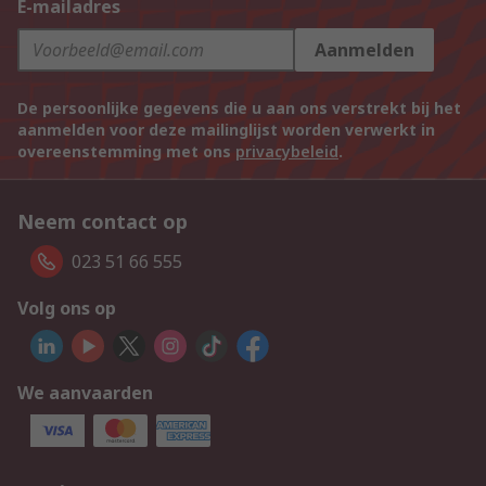
E-mailadres
Aanmelden
De persoonlijke gegevens die u aan ons verstrekt bij het
aanmelden voor deze mailinglijst worden verwerkt in
overeenstemming met ons
privacybeleid
.
Neem contact op
023 51 66 555
Volg ons op
We aanvaarden