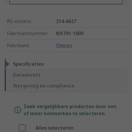
RS-stocknr.
:
214-6627
Fabrikantnummer
:
NX701-1600
Fabrikant
:
Omron
Specificaties
Datasheets
Wetgeving en compliance
Zoek vergelijkbare producten door een
of meer kenmerken te selecteren.
Alles selecteren