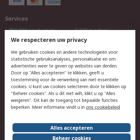
Services
750.000 producten
2.500 merken
Bestellen
Inkoopoplossingen
We respecteren uw privacy
Retouren
Technisch advies
We gebruiken cookies en andere technologieën voor
Track & Trace
statistische gebruiksanalyses, personalisatie en om
advertenties weer te geven op websites van derden.
Wettelijk
Door op "Alles accepteren" te klikken, geeft u
toestemming voor de verwerking van niet-essentiële
Cookiebeleid
Email veiligheid
cookies. U kunt uw cookies selecteren door te klikken op
Privacybeleid
Websitevoorwaarden
"Beheer cookies". Als u dit niet wilt, klikt u op "Alles
weigeren". Dit kan de toegang tot bepaalde functies
Algemene
beperken. Meer informatie vindt u in
ons cookiebeleid
verkoopvoorwaarden
Over RS
Alles accepteren
RS Group
Over ons
Beheer cookies