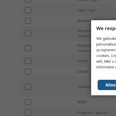
Input Type
Number of Outputs
We resp
Minimum Operating
Temperature
We gebruike
personalisa
Maximum Operating
accepteren"
Temperature
cookies. U 
Depth
wilt, klikt
informatie 
Length
Alle
Standards/Approvals
Width
Program Capacity