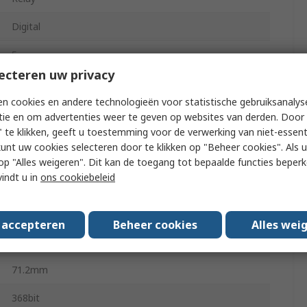
Digital
5
ecteren uw privacy
-20°C
n cookies en andere technologieën voor statistische gebruiksanalys
tie en om advertenties weer te geven op websites van derden. Door 
55°C
 te klikken, geeft u toestemming voor de verwerking van niet-essent
kunt uw cookies selecteren door te klikken op "Beheer cookies". Als u 
68mm
 u op "Alles weigeren". Dit kan de toegang tot bepaalde functies beper
vindt u in
ons cookiebeleid
100mm
IEC/EN 61000-6-3, IEC/EN 61000-6-4, IEC/EN 61131-2
s accepteren
Beheer cookies
Alles wei
(Open equipment) IEC/EN 61131-2 (Zone B) IEC/EN
61000-6-2
71.2mm
368bit