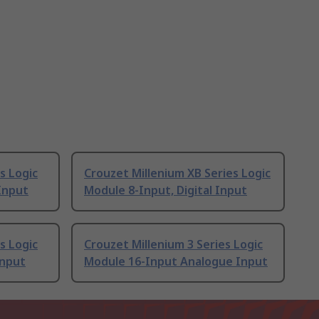
s Logic
Crouzet Millenium XB Series Logic
 Input
Module 8-Input, Digital Input
s Logic
Crouzet Millenium 3 Series Logic
Input
Module 16-Input Analogue Input