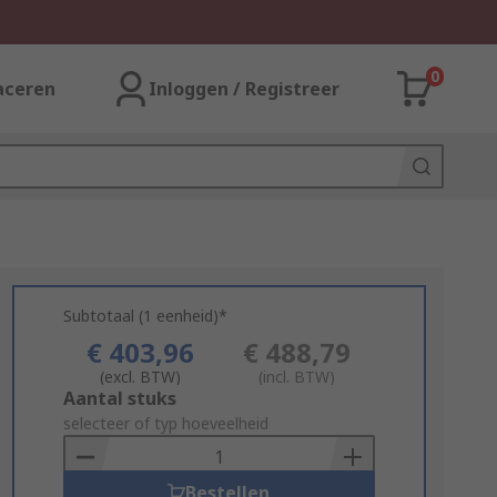
0
aceren
Inloggen / Registreer
Subtotaal (1 eenheid)*
€ 403,96
€ 488,79
(excl. BTW)
(incl. BTW)
Add
Aantal stuks
to
selecteer of typ hoeveelheid
Basket
Bestellen