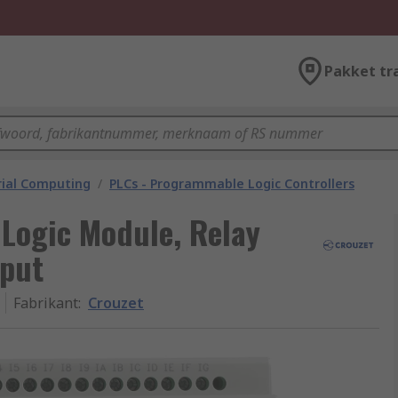
Pakket tr
rial Computing
/
PLCs - Programmable Logic Controllers
 Logic Module, Relay
nput
Fabrikant
:
Crouzet