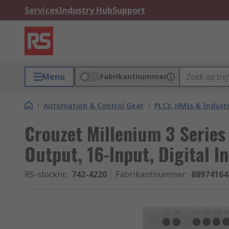
Services
Industry Hub
Support
Menu
Fabrikantnummer
/
Automation & Control Gear
/
PLCs, HMIs & Indust
Crouzet Millenium 3 Series
Output, 16-Input, Digital I
RS-stocknr.
:
742-4220
Fabrikantnummer
:
88974164