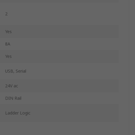
2
Yes
8A
Yes
USB, Serial
24V ac
DIN Rail
Ladder Logic