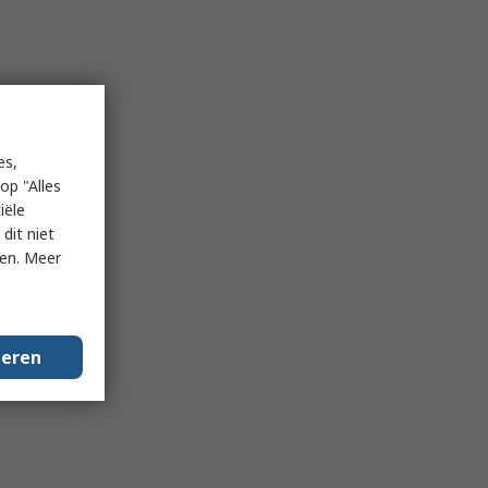
es,
op "Alles
iële
dit niet
ken. Meer
geren