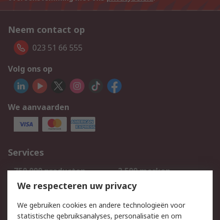
Neem contact op
023 51 66 555
Volg ons op
We aanvaarden
Services
750.000 producten
2.500 merken
Bestellen
Inkoopoplossingen
We respecteren uw privacy
Retouren
Technisch advies
We gebruiken cookies en andere technologieën voor
Track & Trace
statistische gebruiksanalyses, personalisatie en om