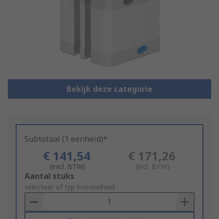
Bekijk deze categorie
Subtotaal (1 eenheid)*
€ 141,54
€ 171,26
(excl. BTW)
(incl. BTW)
Add
Aantal stuks
to
selecteer of typ hoeveelheid
Basket