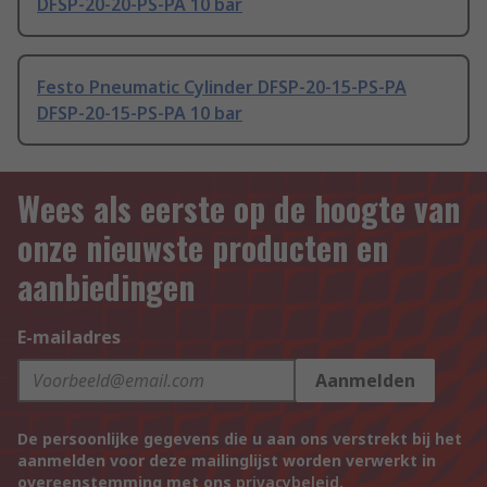
DFSP-20-20-PS-PA 10 bar
Festo Pneumatic Cylinder DFSP-20-15-PS-PA
DFSP-20-15-PS-PA 10 bar
Wees als eerste op de hoogte van
onze nieuwste producten en
aanbiedingen
E-mailadres
Aanmelden
De persoonlijke gegevens die u aan ons verstrekt bij het
aanmelden voor deze mailinglijst worden verwerkt in
overeenstemming met ons
privacybeleid
.