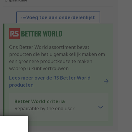
*prijsindicatie
Voeg toe aan onderdelenlijst
Ons Better World assortiment bevat
producten die het u gemakkelijk maken om
een groenere productkeuze te maken
waarop u kunt vertrouwen.
Lees meer over de RS Better World
producten
Better World-criteria
Repairable by the end user