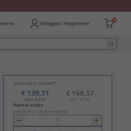
0
aceren
Inloggen / Registreer
Subtotaal (1 eenheid)*
€ 139,31
€ 168,57
(excl. BTW)
(incl. BTW)
Add
Aantal stuks
to
selecteer of typ hoeveelheid
Basket