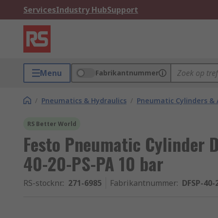
Services
Industry Hub
Support
Menu
Fabrikantnummer
/
Pneumatics & Hydraulics
/
Pneumatic Cylinders & 
RS Better World
Festo Pneumatic Cylinder 
40-20-PS-PA 10 bar
RS-stocknr.
:
271-6985
Fabrikantnummer
:
DFSP-40-