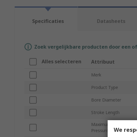
Specificaties
Datasheets
Zoek vergelijkbare producten door een o
Alles selecteren
Attribuut
Merk
Product Type
Bore Diameter
Stroke Length
Maximum Operating
We resp
Pressure