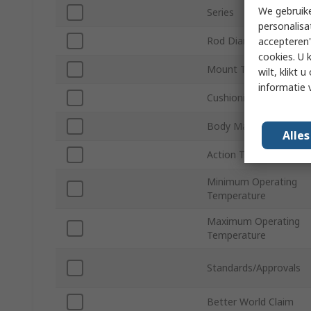
We gebruike
Series
personalisa
Rod Diameter
accepteren"
cookies. U 
Mount Type
wilt, klikt
informatie 
Cushioning Type
Body Material
Alle
Action Type
Minimum Operating
Temperature
Maximum Operating
Temperature
Standards/Approvals
Better World Claim