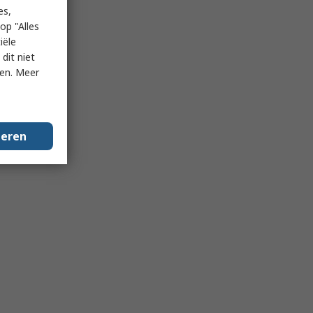
es,
op "Alles
iële
dit niet
ken. Meer
geren