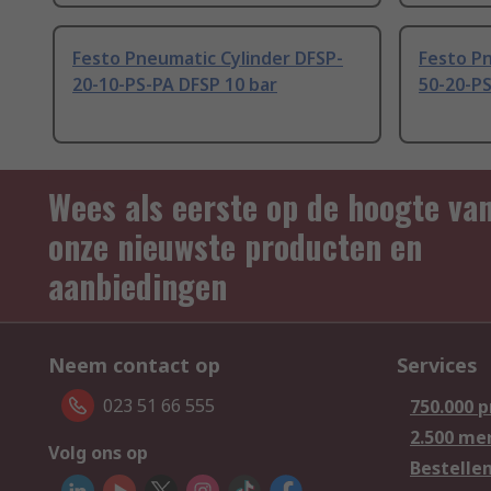
Festo Pneumatic Cylinder DFSP-
Festo Pn
20-10-PS-PA DFSP 10 bar
50-20-PS
Wees als eerste op de hoogte va
onze nieuwste producten en
aanbiedingen
Neem contact op
Services
023 51 66 555
750.000 
2.500 me
Volg ons op
Bestelle