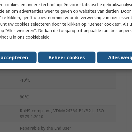
n cookies en andere technologieën voor statistische gebruiksanalys
DFSP-40-20-PS-PA
tie en om advertenties weer te geven op websites van derden. Door 
40mm
 te klikken, geeft u toestemming voor de verwerking van niet-essent
kunt uw cookies selecteren door te klikken op "Beheer cookies". Als u 
Through Hole
 u op "Alles weigeren". Dit kan de toegang tot bepaalde functies beper
vindt u in
ons cookiebeleid
Elastic
Wrought Aluminium Alloy
s accepteren
Beheer cookies
Alles wei
Single Acting
-10°C
80°C
RoHS-compliant, VDMA24364-B1/B2-L, ISO
8573-1:2010
Repairable by the End User