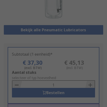
Bekijk alle Pneumatic Lubricators
Subtotaal (1 eenheid)*
€ 37,30
€ 45,13
(excl. BTW)
(incl. BTW)
Add
Aantal stuks
to
selecteer of typ hoeveelheid
Basket
Bestellen