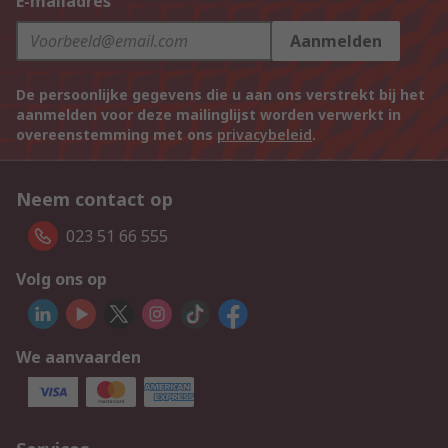
E-mailadres
Aanmelden
De persoonlijke gegevens die u aan ons verstrekt bij het
aanmelden voor deze mailinglijst worden verwerkt in
overeenstemming met ons
privacybeleid
.
Neem contact op
023 51 66 555
Volg ons op
We aanvaarden