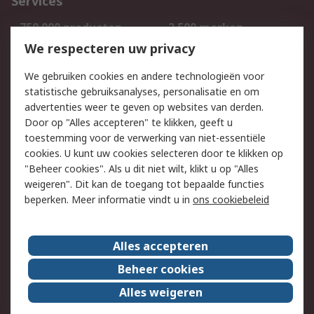
Services
750.000 producten
2.500 merken
Bestellen
Inkoopoplossingen
We respecteren uw privacy
Retouren
Technisch advies
We gebruiken cookies en andere technologieën voor
Track & Trace
statistische gebruiksanalyses, personalisatie en om
advertenties weer te geven op websites van derden.
Wettelijk
Door op "Alles accepteren" te klikken, geeft u
toestemming voor de verwerking van niet-essentiële
Cookiebeleid
Email veiligheid
cookies. U kunt uw cookies selecteren door te klikken op
Privacybeleid
Websitevoorwaarden
"Beheer cookies". Als u dit niet wilt, klikt u op "Alles
weigeren". Dit kan de toegang tot bepaalde functies
Algemene
beperken. Meer informatie vindt u in
ons cookiebeleid
verkoopvoorwaarden
Over RS
Alles accepteren
RS Group
Over ons
Beheer cookies
RS wereldwijd
Werken bij RS
Alles weigeren
ESG