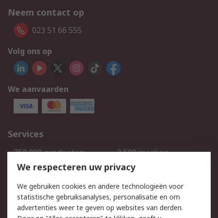
Neem contact op
023 51 66 555
Volg ons op
We aanvaarden
Services
750.000 producten
2.500 merken
Bestellen
Inkoopoplossingen
We respecteren uw privacy
Retouren
Technisch advies
We gebruiken cookies en andere technologieën voor
Track & Trace
statistische gebruiksanalyses, personalisatie en om
advertenties weer te geven op websites van derden.
Wettelijk