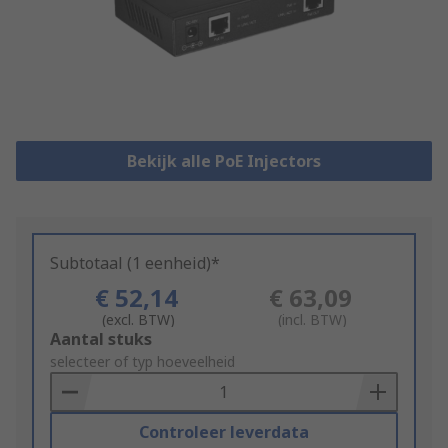
Bekijk alle PoE Injectors
Subtotaal (1 eenheid)*
€ 52,14
€ 63,09
(excl. BTW)
(incl. BTW)
Add
Aantal stuks
to
selecteer of typ hoeveelheid
Basket
Controleer leverdata