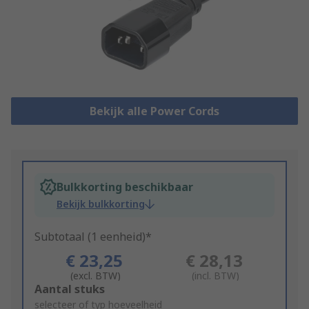
Bekijk alle Power Cords
Bulkkorting beschikbaar
Bekijk bulkkorting
Subtotaal (1 eenheid)*
€ 23,25
€ 28,13
(excl. BTW)
(incl. BTW)
Add
Aantal stuks
to
selecteer of typ hoeveelheid