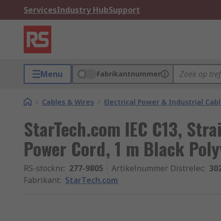
Services
Industry Hub
Support
Menu
Fabrikantnummer
/
Cables & Wires
/
Electrical Power & Industrial Cab
StarTech.com IEC C13, Strai
Power Cord, 1 m Black Poly
RS-stocknr.
:
277-9805
Artikelnummer Distrelec
:
30
Fabrikant
:
StarTech.com