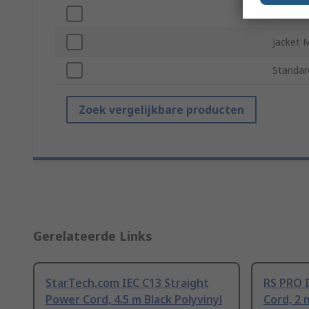
Jacket 
Jacket M
Standar
Zoek vergelijkbare producten
Gerelateerde Links
StarTech.com IEC C13 Straight
RS PRO 
Power Cord, 4.5 m Black Polyvinyl
Cord, 2 