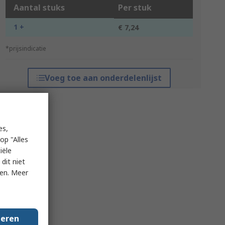
Aantal stuks
Per stuk
1 +
€ 7,24
*prijsindicatie
Voeg toe aan onderdelenlijst
es,
op "Alles
iële
dit niet
ken. Meer
geren