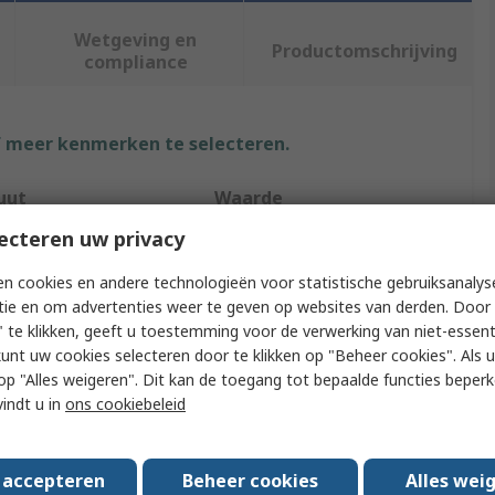
Wetgeving en
Productomschrijving
compliance
f meer kenmerken te selecteren.
uut
Waarde
ecteren uw privacy
StarTech.com
n cookies en andere technologieën voor statistische gebruiksanalys
or Type A
IEC C13, Straight
tie en om advertenties weer te geven op websites van derden. Door 
 te klikken, geeft u toestemming voor de verwerking van niet-essent
 Type
Power Cord
kunt uw cookies selecteren door te klikken op "Beheer cookies". Als u 
 u op "Alles weigeren". Dit kan de toegang tot bepaalde functies beper
or Type B
IEC C14, Straight
vindt u in
ons cookiebeleid
ength
1m
125V ac
s accepteren
Beheer cookies
Alles wei