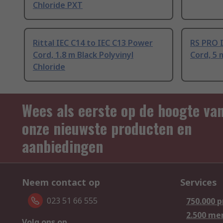
Chloride PXT
Rittal IEC C14 to IEC C13 Power
RS PRO I
Cord, 1.8 m Black Polyvinyl
Cord, 5 
Chloride
Wees als eerste op de hoogte va
onze nieuwste producten en
aanbiedingen
Neem contact op
Services
023 51 66 555
750.000 
2.500 me
Volg ons op