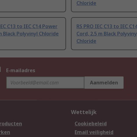
Chloride
EC C13 to IEC C14 Power
RS PRO IEC C13 to IEC C1
m Black Polyvinyl Chloride
Cord, 2.5 m Black Polyviny
Chloride
n
E-mailadres
Aanmelden
Wettelijk
producten
Cookiebeleid
rken
Email veiligheid