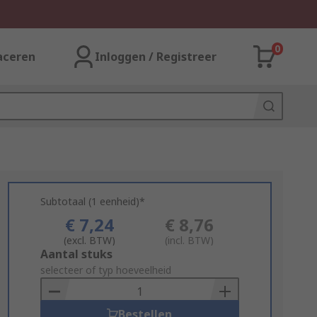
0
aceren
Inloggen / Registreer
Subtotaal (1 eenheid)*
€ 7,24
€ 8,76
(excl. BTW)
(incl. BTW)
Add
Aantal stuks
to
selecteer of typ hoeveelheid
Basket
Bestellen