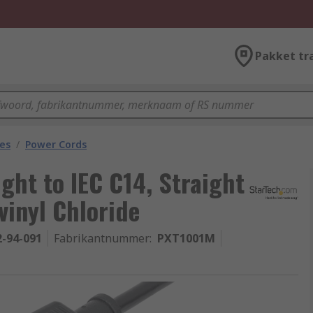
Pakket tr
les
/
Power Cords
ght to IEC C14, Straight
vinyl Chloride
2-94-091
Fabrikantnummer
:
PXT1001M