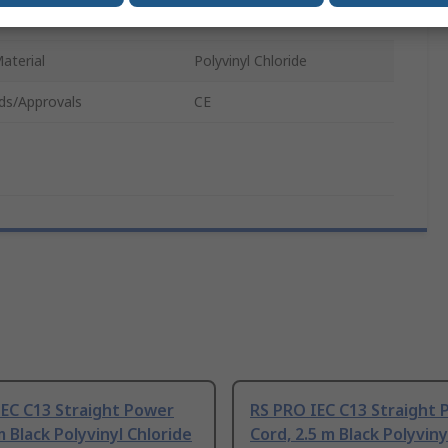
Colour
Black
aterial
Polyvinyl Chloride
ds/Approvals
CE
IEC C13 Straight Power
RS PRO IEC C13 Straight
m Black Polyvinyl Chloride
Cord, 2.5 m Black Polyviny