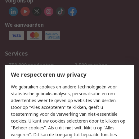
Volg ons op
We aanvaarden
Services
750.000 producten
2.500 merken
Bestellen
Inkoopoplossingen
We respecteren uw privacy
Retouren
Technisch advies
We gebruiken cookies en andere technologieën voor
Track & Trace
statistische gebruiksanalyses, personalisatie en om
advertenties weer te geven op websites van derden.
Wettelijk
Door op "Alles accepteren" te klikken, geeft u
toestemming voor de verwerking van niet-essentiële
Cookiebeleid
Email veiligheid
cookies. U kunt uw cookies selecteren door te klikken op
Privacybeleid
Websitevoorwaarden
"Beheer cookies". Als u dit niet wilt, klikt u op "Alles
weigeren". Dit kan de toegang tot bepaalde functies
Algemene