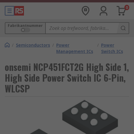
0
Fabrikantnummer
/
Semiconductors
/
Power
/
Power
Management ICs
Switch ICs
onsemi NCP451FCT2G High Side 1,
High Side Power Switch IC 6-Pin,
WLCSP