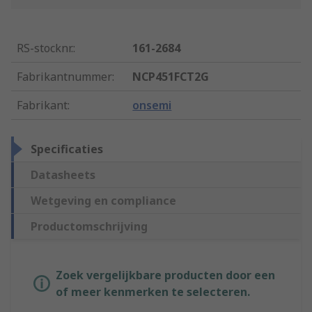
RS-stocknr.
:
161-2684
Fabrikantnummer
:
NCP451FCT2G
Fabrikant
:
onsemi
Specificaties
Datasheets
Wetgeving en compliance
Productomschrijving
Zoek vergelijkbare producten door een
of meer kenmerken te selecteren.