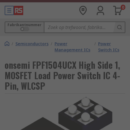
0
Fabrikantnummer
/
Semiconductors
/
Power
/
Power
Management ICs
Switch ICs
onsemi FPF1504UCX High Side 1,
MOSFET Load Power Switch IC 4-
Pin, WLCSP