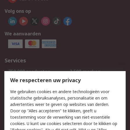
Volg ons op
We aanvaarden
Services
750.000 producten
2.500 merken
Bestellen
Inkoopoplossingen
We respecteren uw privacy
Retouren
Technisch advies
We gebruiken cookies en andere technologieën voor
Track & Trace
statistische gebruiksanalyses, personalisatie en om
advertenties weer te geven op websites van derden.
Wettelijk
Door op "Alles accepteren" te klikken, geeft u
toestemming voor de verwerking van niet-essentiële
Cookiebeleid
Email veiligheid
cookies. U kunt uw cookies selecteren door te klikken op
Privacybeleid
Websitevoorwaarden
"Beheer cookies". Als u dit niet wilt, klikt u op "Alles