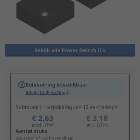
Bekijk alle Power Switch ICs
Bulkkorting beschikbaar
Bekijk bulkkorting
Subtotaal (1 verpakking van 10 eenheden)*
€ 2,63
€ 3,18
(excl. BTW)
(incl. BTW)
Add
Aantal stuks
to
selecteer of typ hoeveelheid