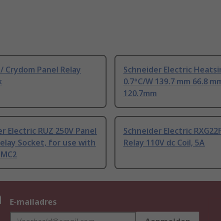
/ Crydom Panel Relay
Schneider Electric Heatsi
k
0.7°C/W 139.7 mm 66.8 m
120.7mm
r Electric RUZ 250V Panel
Schneider Electric RXG22
lay Socket, for use with
Relay 110V dc Coil, 5A
UMC2
n
E-mailadres