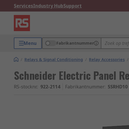
Services
Industry Hub
Support
Menu
Fabrikantnummer
/
Relays & Signal Conditioning
/
Relay Accessories
/
Schneider Electric Panel R
RS-stocknr.
:
922-2114
Fabrikantnummer
:
SSRHD10