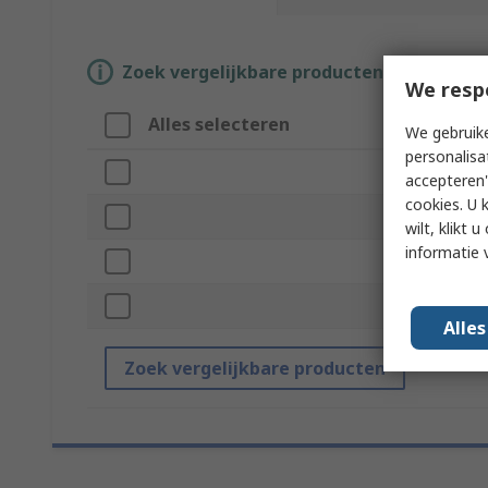
Zoek vergelijkbare producten door een o
We resp
Alles selecteren
Attribuu
We gebruike
personalisa
Merk
accepteren"
cookies. U 
Product Ty
wilt, klikt
informatie 
Standards/
Mount Typ
Alle
Zoek vergelijkbare producten