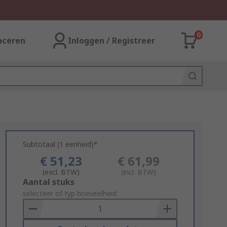
0
aceren
Inloggen / Registreer
Subtotaal (1 eenheid)*
€ 51,23
€ 61,99
(excl. BTW)
(incl. BTW)
Add
Aantal stuks
to
selecteer of typ hoeveelheid
Basket