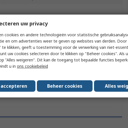
f meer kenmerken te selecteren.
ecteren uw privacy
t
Waarde
n cookies en andere technologieën voor statistische gebruiksanalys
tie en om advertenties weer te geven op websites van derden. Door 
Schneider Electric
 te klikken, geeft u toestemming voor de verwerking van niet-essent
kunt uw cookies selecteren door te klikken op "Beheer cookies". Als u 
pe
Relay Heatsink
 u op "Alles weigeren". Dit kan de toegang tot bepaalde functies beper
vindt u in
ons cookiebeleid
Approvals
RoHS, CSA, EAC, UL, CE
e
Panel
s accepteren
Beheer cookies
Alles wei