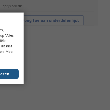
*prijsindicatie
Voeg toe aan onderdelenlijst
es,
op "Alles
iële
dit niet
ken. Meer
geren