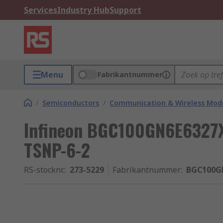
Services
Industry Hub
Support
Menu
Fabrikantnummer
/
Semiconductors
/
Communication & Wireless Modu
Infineon BGC100GN6E6327X
TSNP-6-2
RS-stocknr.
:
273-5229
Fabrikantnummer
:
BGC100G