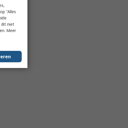
es,
op "Alles
iële
dit niet
ken. Meer
geren