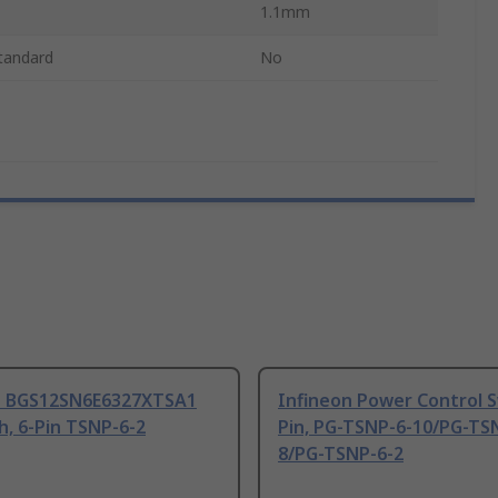
1.1mm
tandard
No
n BGS12SN6E6327XTSA1
Infineon Power Control S
h, 6-Pin TSNP-6-2
Pin, PG-TSNP-6-10/PG-TS
8/PG-TSNP-6-2