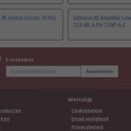
 RF Switch Circuit, 10-Pin
Infineon RF Amplifier Lo
12.5 dB, 6-Pin TSNP-6-2
n
E-mailadres
Aanmelden
Wettelijk
producten
Cookiebeleid
rken
Email veiligheid
n
Privacybeleid