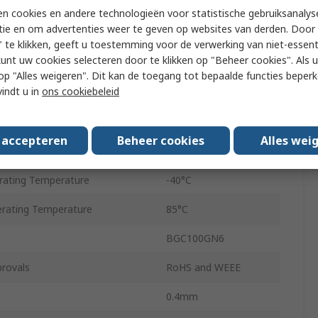
Surface
n cookies en andere technologieën voor statistische gebruiksanalys
tie en om advertenties weer te geven op websites van derden. Door 
e
GPIO
 te klikken, geeft u toestemming voor de verwerking van niet-essent
kunt uw cookies selecteren door te klikken op "Beheer cookies". Als u 
d 1 Frequency
0.6GHz
 u op "Alles weigeren". Dit kan de toegang tot bepaalde functies beper
vindt u in
ons cookiebeleid
ly Voltage
1.6V
d 2 Frequency
2.7GHz
s accepteren
Beheer cookies
Alles wei
ly Voltage
3.4V
ating Temperature
-40°C
ating Temperature
85°C
BGC100GN6
rovals
RoHS and WEEE
0.4mm