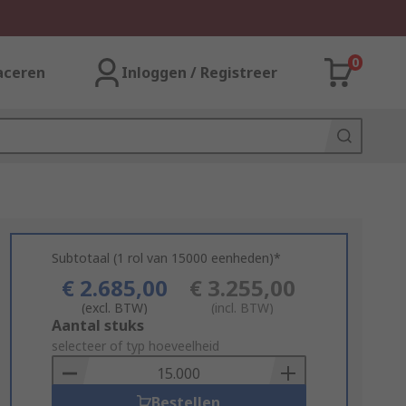
0
aceren
Inloggen / Registreer
Subtotaal (1 rol van 15000 eenheden)*
€ 2.685,00
€ 3.255,00
(excl. BTW)
(incl. BTW)
Add
Aantal stuks
to
selecteer of typ hoeveelheid
Basket
Bestellen