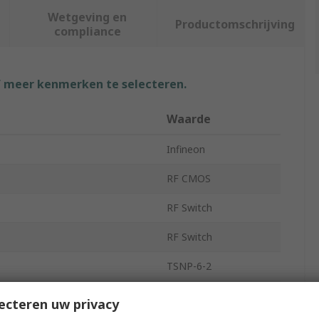
Wetgeving en
Productomschrijving
compliance
f meer kenmerken te selecteren.
Waarde
Infineon
RF CMOS
RF Switch
RF Switch
TSNP-6-2
6
ecteren uw privacy