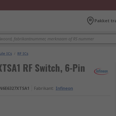
Pakket tr
le ICs
/
RF ICs
TSA1 RF Switch, 6-Pin
N6E6327XTSA1
Fabrikant
:
Infineon