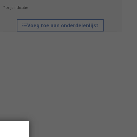
*prijsindicatie
Voeg toe aan onderdelenlijst