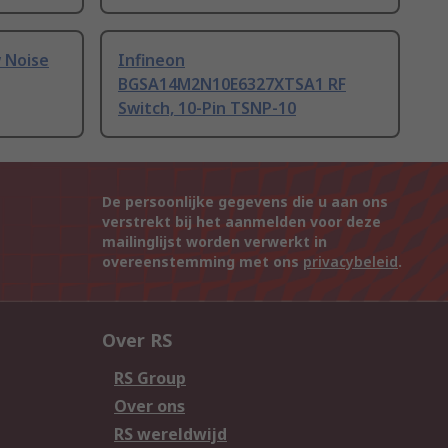
w Noise
Infineon
BGSA14M2N10E6327XTSA1 RF
Switch, 10-Pin TSNP-10
De persoonlijke gegevens die u aan ons
verstrekt bij het aanmelden voor deze
mailinglijst worden verwerkt in
overeenstemming met ons
privacybeleid
.
Over RS
RS Group
Over ons
RS wereldwijd