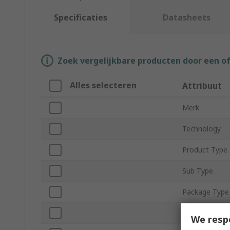
Specificaties
Datasheets
Zoek vergelijkbare producten door een o
Alles selecteren
Attribuut
Merk
Technology
Product Type
Sub Type
Package Type
Pin Count
We resp