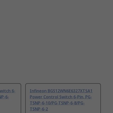
witch 6-
Infineon BGS12WN6E6327XTSA1
NP-6-
Power Control Switch 6-Pin, PG-
TSNP-6-10/PG-TSNP-6-8/PG-
TSNP-6-2