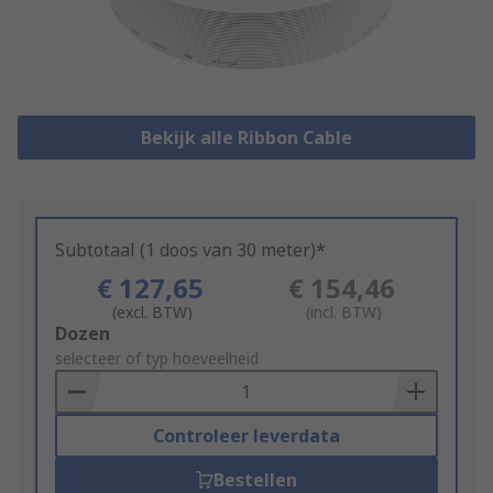
Bekijk alle Ribbon Cable
Subtotaal (1 doos van 30 meter)*
€ 127,65
€ 154,46
(excl. BTW)
(incl. BTW)
Add
Dozen
to
selecteer of typ hoeveelheid
Basket
Controleer leverdata
Bestellen