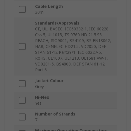
Cable Length
30m
Standards/Approvals
CE, UL, BASEC, IEC60332-1, IEC 60228
Css 5, UL1015, TS 9760 HD 21.5.S3,
REACH, ISO9001, BS4109, BS EN13062,
HAR, CENELEC HD21.5, VD2050, DEF
STAN 61-12 Part29/1, IEC 60227-5,
RoHS, UL1007, UL1213, UL1581 VW-1,
VD0281-5, BS4808, DEF STAN 61-12
Part 6
Jacket Colour
Grey
Hi-Flex
Yes
Number of Strands
7
Maximum Operating Temperature