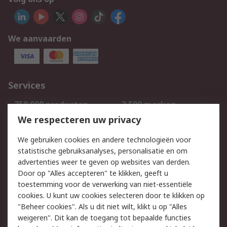
We aanvaarden
Services
750.000 producten
2.500 merken
Bestellen
Inkoopoplossingen
We respecteren uw privacy
Retouren
Technisch advies
We gebruiken cookies en andere technologieën voor
Track & Trace
statistische gebruiksanalyses, personalisatie en om
advertenties weer te geven op websites van derden.
Wettelijk
Door op "Alles accepteren" te klikken, geeft u
toestemming voor de verwerking van niet-essentiële
Cookiebeleid
Email veiligheid
cookies. U kunt uw cookies selecteren door te klikken op
Privacybeleid
Websitevoorwaarden
"Beheer cookies". Als u dit niet wilt, klikt u op "Alles
weigeren". Dit kan de toegang tot bepaalde functies
Algemene