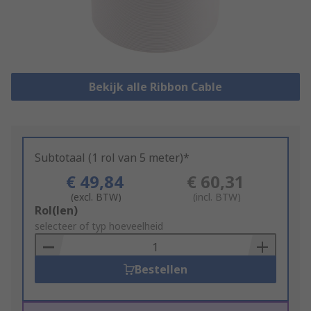
Bekijk alle Ribbon Cable
Subtotaal (1 rol van 5 meter)*
€ 49,84
€ 60,31
(excl. BTW)
(incl. BTW)
Add
Rol(len)
to
selecteer of typ hoeveelheid
Basket
Bestellen