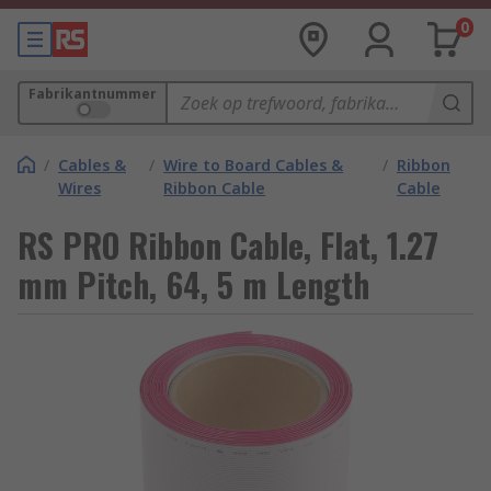
0
Fabrikantnummer
/
Cables &
/
Wire to Board Cables &
/
Ribbon
Wires
Ribbon Cable
Cable
RS PRO Ribbon Cable, Flat, 1.27
mm Pitch, 64, 5 m Length