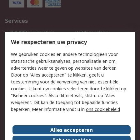
Services
750.000 producten
2.500 merken
Bestellen
Inkoopoplossingen
We respecteren uw privacy
Retouren
Technisch advies
We gebruiken cookies en andere technologieën voor
Track & Trace
statistische gebruiksanalyses, personalisatie en om
advertenties weer te geven op websites van derden.
Wettelijk
Door op "Alles accepteren" te klikken, geeft u
toestemming voor de verwerking van niet-essentiële
Cookiebeleid
Email veiligheid
cookies. U kunt uw cookies selecteren door te klikken op
Privacybeleid
Websitevoorwaarden
"Beheer cookies". Als u dit niet wilt, klikt u op "Alles
weigeren". Dit kan de toegang tot bepaalde functies
Algemene
beperken. Meer informatie vindt u in
ons cookiebeleid
verkoopvoorwaarden
Over RS
Alles accepteren
RS Group
Over ons