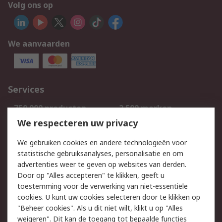
Volg ons op
We aanvaarden
Services
750.000 producten
2.500 merken
Bestellen
Inkoopoplossingen
We respecteren uw privacy
Retouren
Technisch advies
We gebruiken cookies en andere technologieën voor
Track & Trace
statistische gebruiksanalyses, personalisatie en om
advertenties weer te geven op websites van derden.
Wettelijk
Door op "Alles accepteren" te klikken, geeft u
toestemming voor de verwerking van niet-essentiële
Cookiebeleid
Email veiligheid
cookies. U kunt uw cookies selecteren door te klikken op
Privacybeleid
Websitevoorwaarden
"Beheer cookies". Als u dit niet wilt, klikt u op "Alles
weigeren". Dit kan de toegang tot bepaalde functies
Algemene