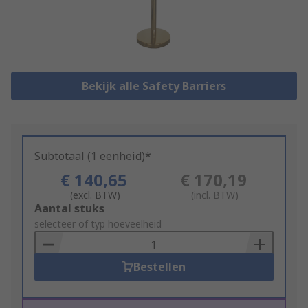
Bekijk alle Safety Barriers
Subtotaal (1 eenheid)*
€ 140,65
€ 170,19
(excl. BTW)
(incl. BTW)
Add
Aantal stuks
to
selecteer of typ hoeveelheid
Basket
Bestellen