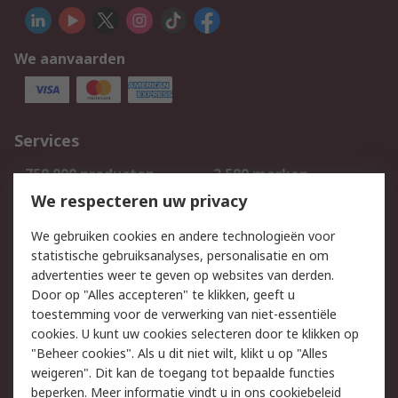
We aanvaarden
Services
750.000 producten
2.500 merken
Bestellen
Inkoopoplossingen
We respecteren uw privacy
Retouren
Technisch advies
We gebruiken cookies en andere technologieën voor
Track & Trace
statistische gebruiksanalyses, personalisatie en om
advertenties weer te geven op websites van derden.
Wettelijk
Door op "Alles accepteren" te klikken, geeft u
toestemming voor de verwerking van niet-essentiële
Cookiebeleid
Email veiligheid
cookies. U kunt uw cookies selecteren door te klikken op
Privacybeleid
Websitevoorwaarden
"Beheer cookies". Als u dit niet wilt, klikt u op "Alles
weigeren". Dit kan de toegang tot bepaalde functies
Algemene
beperken. Meer informatie vindt u in
ons cookiebeleid