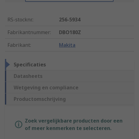
RS-stocknr.
:
256-5934
Fabrikantnummer
:
DBO180Z
Fabrikant
:
Makita
Specificaties
Datasheets
Wetgeving en compliance
Productomschrijving
Zoek vergelijkbare producten door een
of meer kenmerken te selecteren.