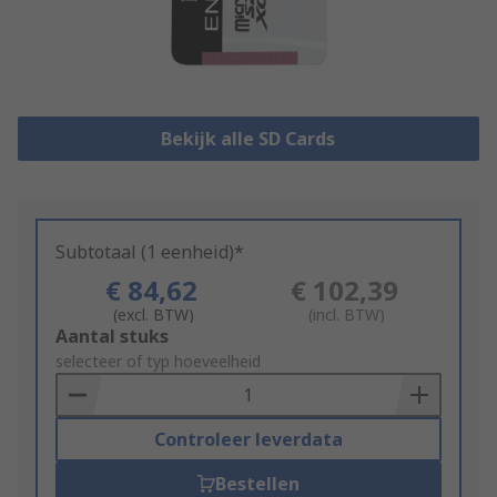
Bekijk alle SD Cards
Subtotaal (1 eenheid)*
€ 84,62
€ 102,39
(excl. BTW)
(incl. BTW)
Add
Aantal stuks
to
selecteer of typ hoeveelheid
Basket
Controleer leverdata
Bestellen