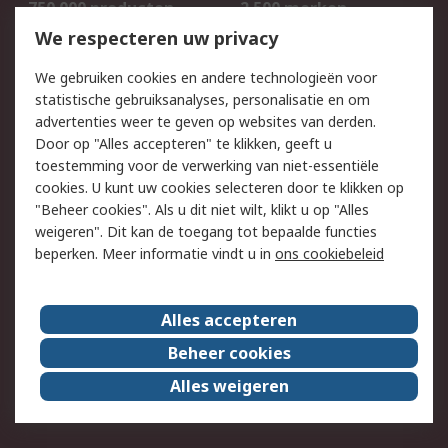
750.000 producten
2.500 merken
Bestellen
Inkoopoplossingen
We respecteren uw privacy
Retouren
Technisch advies
We gebruiken cookies en andere technologieën voor
Track & Trace
statistische gebruiksanalyses, personalisatie en om
advertenties weer te geven op websites van derden.
Wettelijk
Door op "Alles accepteren" te klikken, geeft u
toestemming voor de verwerking van niet-essentiële
Cookiebeleid
Email veiligheid
cookies. U kunt uw cookies selecteren door te klikken op
Privacybeleid
Websitevoorwaarden
"Beheer cookies". Als u dit niet wilt, klikt u op "Alles
weigeren". Dit kan de toegang tot bepaalde functies
Algemene
beperken. Meer informatie vindt u in
ons cookiebeleid
verkoopvoorwaarden
Over RS
Alles accepteren
RS Group
Over ons
Beheer cookies
RS wereldwijd
Werken bij RS
Alles weigeren
ESG