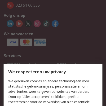
023 51 66 555
Volg ons op
We aanvaarden
Services
750.000 producten
2.500 merken
Bestellen
Inkoopoplossingen
We respecteren uw privacy
Retouren
Technisch advies
We gebruiken cookies en andere technologieën voor
Track & Trace
statistische gebruiksanalyses, personalisatie en om
advertenties weer te geven op websites van derden.
Wettelijk
Door op "Alles accepteren" te klikken, geeft u
toestemming voor de verwerking van niet-essentiële
Cookiebeleid
Email veiligheid