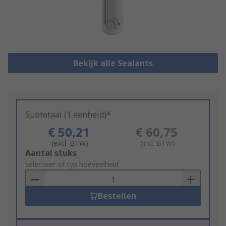
Bekijk alle Sealants
Subtotaal (1 eenheid)*
€ 50,21
€ 60,75
(excl. BTW)
(incl. BTW)
Add
Aantal stuks
to
selecteer of typ hoeveelheid
Basket
Bestellen