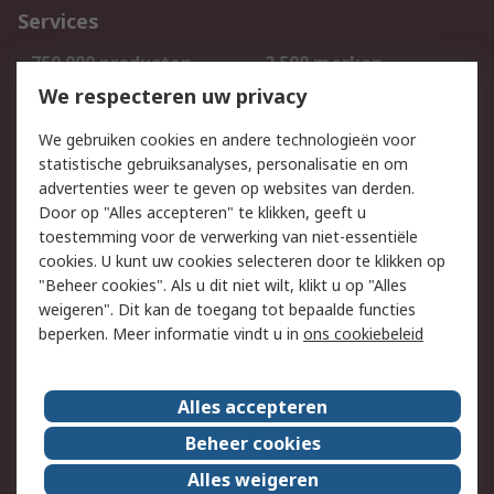
Services
750.000 producten
2.500 merken
Bestellen
Inkoopoplossingen
We respecteren uw privacy
Retouren
Technisch advies
We gebruiken cookies en andere technologieën voor
Track & Trace
statistische gebruiksanalyses, personalisatie en om
advertenties weer te geven op websites van derden.
Wettelijk
Door op "Alles accepteren" te klikken, geeft u
toestemming voor de verwerking van niet-essentiële
Cookiebeleid
Email veiligheid
cookies. U kunt uw cookies selecteren door te klikken op
Privacybeleid
Websitevoorwaarden
"Beheer cookies". Als u dit niet wilt, klikt u op "Alles
weigeren". Dit kan de toegang tot bepaalde functies
Algemene
beperken. Meer informatie vindt u in
ons cookiebeleid
verkoopvoorwaarden
Over RS
Alles accepteren
RS Group
Over ons
Beheer cookies
RS wereldwijd
Werken bij RS
Alles weigeren