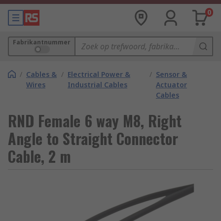
0
Fabrikantnummer
/
Cables &
/
Electrical Power &
/
Sensor &
Wires
Industrial Cables
Actuator
Cables
RND Female 6 way M8, Right
Angle to Straight Connector
Cable, 2 m