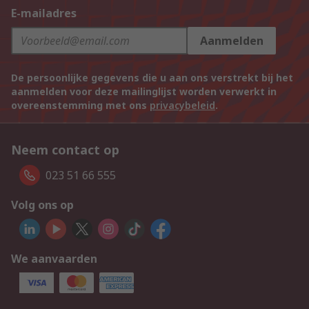
E-mailadres
Aanmelden
De persoonlijke gegevens die u aan ons verstrekt bij het
aanmelden voor deze mailinglijst worden verwerkt in
overeenstemming met ons
privacybeleid
.
Neem contact op
023 51 66 555
Volg ons op
We aanvaarden