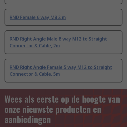
RND Female 6 way M8 2 m
RND Right Angle Male 8 way M12 to Straight
Connector & Cable, 2m
RND Right Angle Female 5 way M12 to Straight
Connector & Cable, 5m
Wees als eerste op de hoogte van
onze nieuwste producten en
aanbiedingen