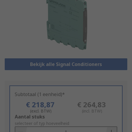
Bekijk alle Signal Conditioners
Subtotaal (1 eenheid)*
€ 218,87
€ 264,83
(excl. BTW)
(incl. BTW)
Add
Aantal stuks
to
selecteer of typ hoeveelheid
Basket