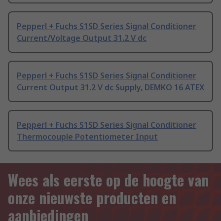
Pepperl + Fuchs S1SD Series Signal Conditioner
Current/Voltage Output 31.2 V dc
Pepperl + Fuchs S1SD Series Signal Conditioner
Current Output 31.2 V dc Supply, DEMKO 16 ATEX
Pepperl + Fuchs S1SD Series Signal Conditioner
Thermocouple Potentiometer Input
Wees als eerste op de hoogte van
onze nieuwste producten en
aanbiedingen