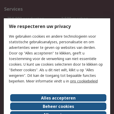
Services
750.000 producten
2.500 merken
Bestellen
Inkoopoplossingen
We respecteren uw privacy
Retouren
Technisch advies
We gebruiken cookies en andere technologieën voor
Track & Trace
statistische gebruiksanalyses, personalisatie en om
advertenties weer te geven op websites van derden.
Wettelijk
Door op "Alles accepteren" te klikken, geeft u
toestemming voor de verwerking van niet-essentiële
Cookiebeleid
Email veiligheid
cookies. U kunt uw cookies selecteren door te klikken op
Privacybeleid
Websitevoorwaarden
"Beheer cookies". Als u dit niet wilt, klikt u op "Alles
weigeren". Dit kan de toegang tot bepaalde functies
Algemene
beperken. Meer informatie vindt u in
ons cookiebeleid
verkoopvoorwaarden
Over RS
Alles accepteren
RS Group
Over ons
Beheer cookies
RS wereldwijd
Werken bij RS