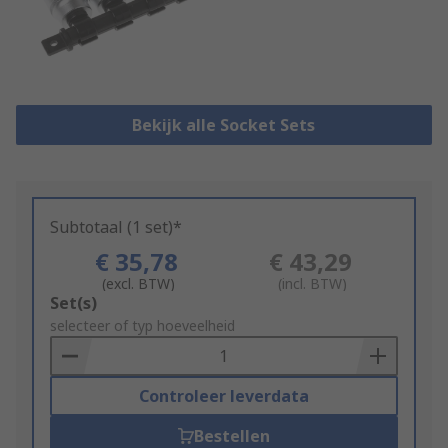
Bekijk alle Socket Sets
Subtotaal (1 set)*
€ 35,78
€ 43,29
(excl. BTW)
(incl. BTW)
Add
Set(s)
to
selecteer of typ hoeveelheid
Basket
Controleer leverdata
Bestellen