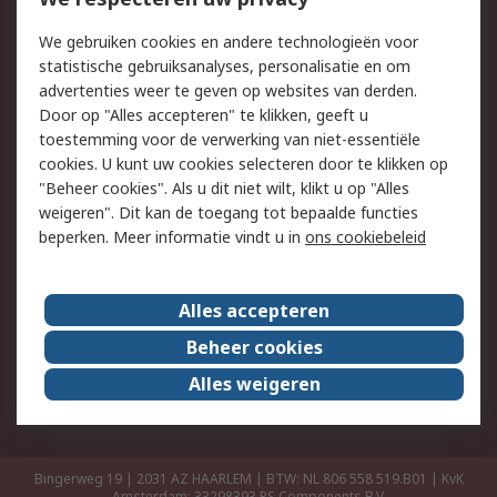
Retouren
Technisch advies
We gebruiken cookies en andere technologieën voor
Track & Trace
statistische gebruiksanalyses, personalisatie en om
advertenties weer te geven op websites van derden.
Wettelijk
Door op "Alles accepteren" te klikken, geeft u
toestemming voor de verwerking van niet-essentiële
Cookiebeleid
Email veiligheid
cookies. U kunt uw cookies selecteren door te klikken op
Privacybeleid
Websitevoorwaarden
"Beheer cookies". Als u dit niet wilt, klikt u op "Alles
weigeren". Dit kan de toegang tot bepaalde functies
Algemene
beperken. Meer informatie vindt u in
ons cookiebeleid
verkoopvoorwaarden
Over RS
Alles accepteren
RS Group
Over ons
Beheer cookies
RS wereldwijd
Werken bij RS
Alles weigeren
ESG
Bingerweg 19 | 2031 AZ HAARLEM | BTW: NL 806 558 519.B01 | KvK
Amsterdam: 33298393
RS Components B.V.