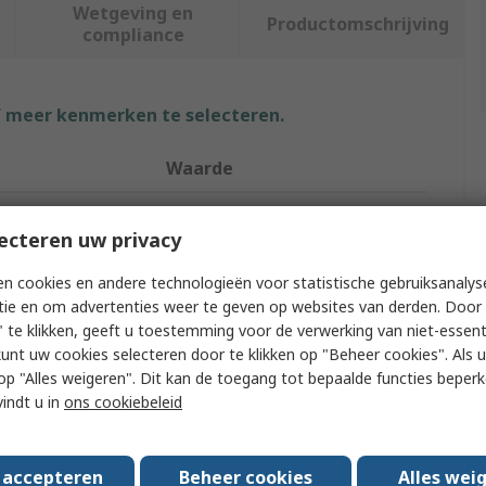
Wetgeving en
Productomschrijving
compliance
f meer kenmerken te selecteren.
Waarde
RS PRO
ecteren uw privacy
pe
Socket Set
n cookies en andere technologieën voor statistische gebruiksanalys
1/2 in, 3/8 in
tie en om advertenties weer te geven op websites van derden. Door 
 te klikken, geeft u toestemming voor de verwerking van niet-essent
Pieces
45
kunt uw cookies selecteren door te klikken op "Beheer cookies". Als u 
 u op "Alles weigeren". Dit kan de toegang tot bepaalde functies beper
e
Standard
vindt u in
ons cookiebeleid
No
s accepteren
Beheer cookies
Alles wei
Approved
No