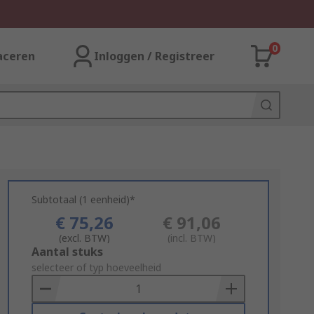
0
aceren
Inloggen / Registreer
Subtotaal (1 eenheid)*
€ 75,26
€ 91,06
(excl. BTW)
(incl. BTW)
Add
Aantal stuks
to
selecteer of typ hoeveelheid
Basket