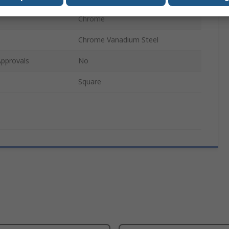
Chrome
Chrome Vanadium Steel
Approvals
No
Square