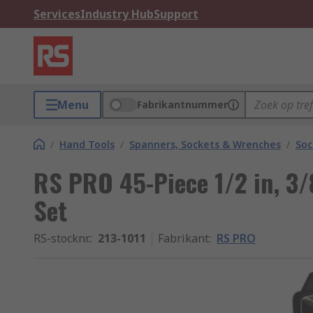
Services
Industry Hub
Support
Menu
Fabrikantnummer
/
Hand Tools
/
Spanners, Sockets & Wrenches
/
Soc
RS PRO 45-Piece 1/2 in, 3/
Set
RS-stocknr.
:
213-1011
Fabrikant
:
RS PRO