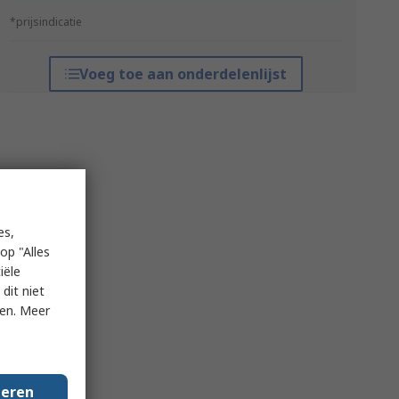
*prijsindicatie
Voeg toe aan onderdelenlijst
es,
op "Alles
iële
dit niet
ken. Meer
geren