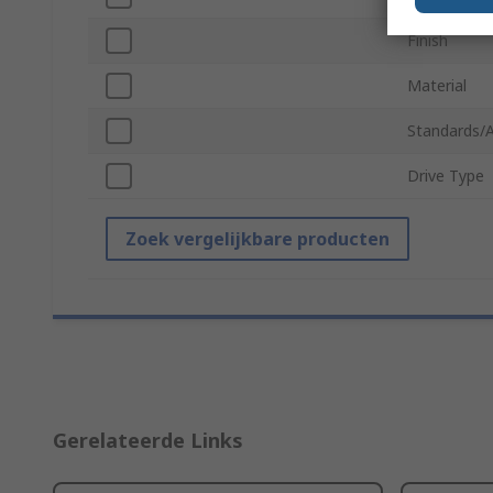
Finish
Material
Standards/
Drive Type
Zoek vergelijkbare producten
Gerelateerde Links