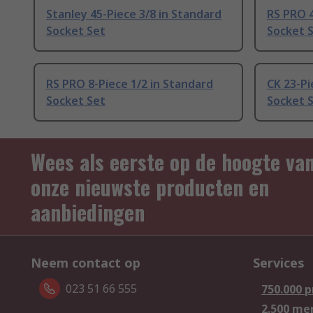
Stanley 45-Piece 3/8 in Standard
RS PRO 4
Socket Set
Socket 
RS PRO 8-Piece 1/2 in Standard
CK 23-Pi
Socket Set
Socket 
Wees als eerste op de hoogte va
onze nieuwste producten en
aanbiedingen
Neem contact op
Services
023 51 66 555
750.000 
2.500 me