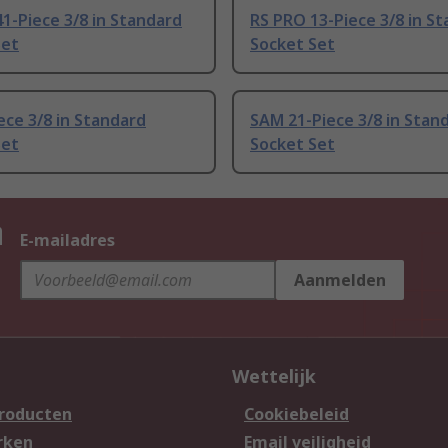
1-Piece 3/8 in Standard
RS PRO 13-Piece 3/8 in S
Set
Socket Set
ece 3/8 in Standard
SAM 21-Piece 3/8 in Stan
Set
Socket Set
n
E-mailadres
Aanmelden
Wettelijk
producten
Cookiebeleid
rken
Email veiligheid