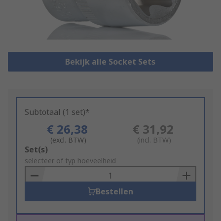
Bekijk alle Socket Sets
Subtotaal (1 set)*
€ 26,38
€ 31,92
(excl. BTW)
(incl. BTW)
Add
Set(s)
to
selecteer of typ hoeveelheid
Basket
Bestellen