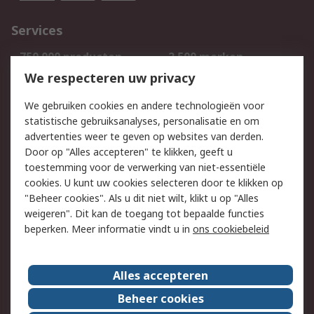
Services
750.000 producten
2.500 merken
Bestellen
Inkoopoplossingen
We respecteren uw privacy
Retouren
Technisch advies
We gebruiken cookies en andere technologieën voor
Track & Trace
statistische gebruiksanalyses, personalisatie en om
advertenties weer te geven op websites van derden.
Wettelijk
Door op "Alles accepteren" te klikken, geeft u
toestemming voor de verwerking van niet-essentiële
Cookiebeleid
Email veiligheid
cookies. U kunt uw cookies selecteren door te klikken op
Privacybeleid
Websitevoorwaarden
"Beheer cookies". Als u dit niet wilt, klikt u op "Alles
weigeren". Dit kan de toegang tot bepaalde functies
Algemene
beperken. Meer informatie vindt u in
ons cookiebeleid
verkoopvoorwaarden
Over RS
Alles accepteren
RS Group
Over ons
Beheer cookies