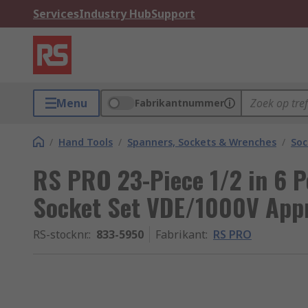
Services
Industry Hub
Support
Menu
Fabrikantnummer
/
Hand Tools
/
Spanners, Sockets & Wrenches
/
Soc
RS PRO 23-Piece 1/2 in 6 P
Socket Set VDE/1000V App
RS-stocknr.
:
833-5950
Fabrikant
:
RS PRO