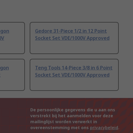
agon
Gedore 31-Piece 1/2 in 12 Point
0V
Socket Set VDE/1000V Approved
agon
Teng Tools 14-Piece 3/8 in 6 Point
t
Socket Set VDE/1000V Approved
De persoonlijke gegevens die u aan ons
verstrekt bij het aanmelden voor deze
mailinglijst worden verwerkt in
overeenstemming met ons
privacybeleid
.