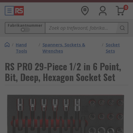
0
Fabrikantnummer
/
Hand
/
Spanners, Sockets &
/
Socket
Tools
Wrenches
Sets
RS PRO 29-Piece 1/2 in 6 Point,
Bit, Deep, Hexagon Socket Set