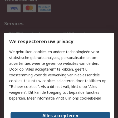
Services
750.000 producten
2.500 merken
Bestellen
Inkoopoplossingen
We respecteren uw privacy
Retouren
Technisch advies
We gebruiken cookies en andere technologieën voor
Track & Trace
statistische gebruiksanalyses, personalisatie en om
advertenties weer te geven op websites van derden.
Wettelijk
Door op "Alles accepteren" te klikken, geeft u
toestemming voor de verwerking van niet-essentiële
Cookiebeleid
Email veiligheid
cookies. U kunt uw cookies selecteren door te klikken op
Privacybeleid
Websitevoorwaarden
"Beheer cookies". Als u dit niet wilt, klikt u op "Alles
weigeren". Dit kan de toegang tot bepaalde functies
Algemene
beperken. Meer informatie vindt u in
ons cookiebeleid
verkoopvoorwaarden
Over RS
Alles accepteren