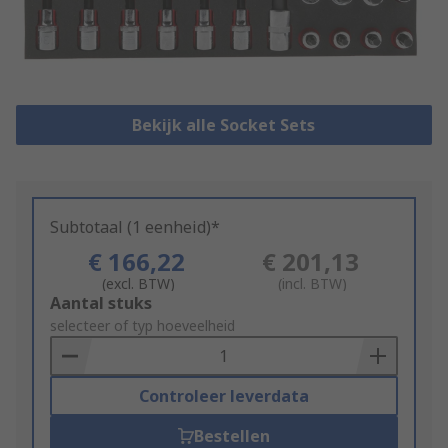
Bekijk alle Socket Sets
Subtotaal (1 eenheid)*
€ 166,22
€ 201,13
(excl. BTW)
(incl. BTW)
Add
Aantal stuks
to
selecteer of typ hoeveelheid
Basket
Controleer leverdata
Bestellen