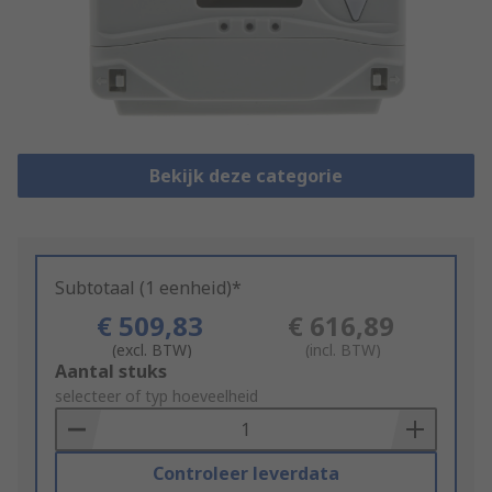
Bekijk deze categorie
Subtotaal (1 eenheid)*
€ 509,83
€ 616,89
(excl. BTW)
(incl. BTW)
Add
Aantal stuks
to
selecteer of typ hoeveelheid
Basket
Controleer leverdata