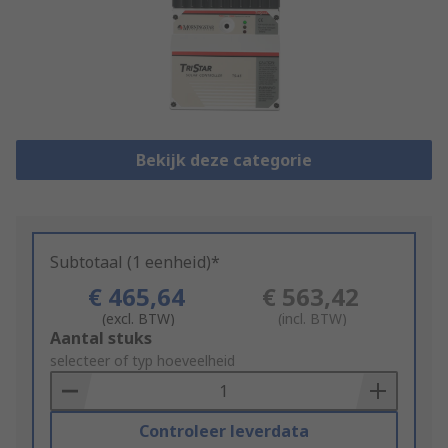
Bekijk deze categorie
Subtotaal (1 eenheid)*
€ 465,64
€ 563,42
(excl. BTW)
(incl. BTW)
Add
Aantal stuks
to
selecteer of typ hoeveelheid
Basket
Controleer leverdata