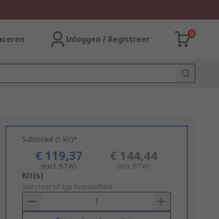
0
aceren
Inloggen / Registreer
Subtotaal (1 kit)*
€ 119,37
€ 144,44
(excl. BTW)
(incl. BTW)
Add
Kit(s)
to
selecteer of typ hoeveelheid
Basket