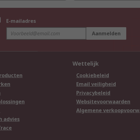
n
E-mailadres
Aanmelden
Wettelijk
producten
Cookiebeleid
rken
Email veiligheid
n
Privacybeleid
lossingen
Websitevoorwaarden
n
Algemene verkoopvoorw
h advies
Trace