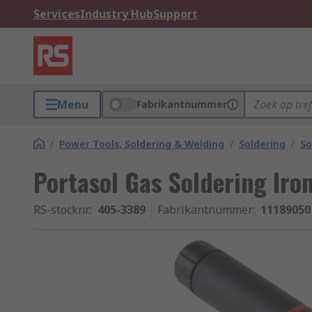
Services
Industry Hub
Support
Menu
Fabrikantnummer
/
Power Tools, Soldering & Welding
/
Soldering
/
So
Portasol Gas Soldering Iron
RS-stocknr.
:
405-3389
Fabrikantnummer
:
11189050