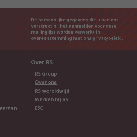
De persoonlijke gegevens die u aan ons
verstrekt bij het aanmelden voor deze
mailinglijst worden verwerkt in
overeenstemming met ons
privacybeleid
.
Over RS
RS Group
Over ons
RS wereldwijd
Werken bij RS
aarden
ESG