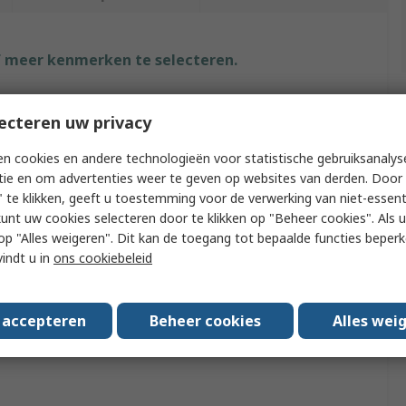
f meer kenmerken te selecteren.
uut
Waarde
ecteren uw privacy
Portasol
n cookies en andere technologieën voor statistische gebruiksanalys
tie en om advertenties weer te geven op websites van derden. Door 
Type
Gas
 te klikken, geeft u toestemming voor de verwerking van niet-essent
 Type
Soldering Iron Kit
kunt uw cookies selecteren door te klikken op "Beheer cookies". Als u 
 u op "Alles weigeren". Dit kan de toegang tot bepaalde functies beper
e
Soldering Iron Kit
vindt u in
ons cookiebeleid
es
P2
s accepteren
Beheer cookies
Alles wei
ds/Approvals
No