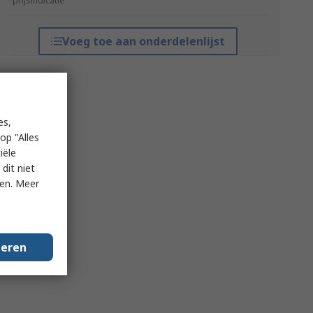
*prijsindicatie
Voeg toe aan onderdelenlijst
es,
op "Alles
iële
dit niet
ken. Meer
geren