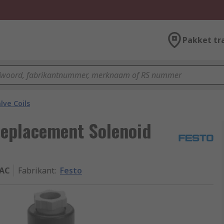
Pakket tr
lve Coils
Replacement Solenoid
AC
Fabrikant
:
Festo