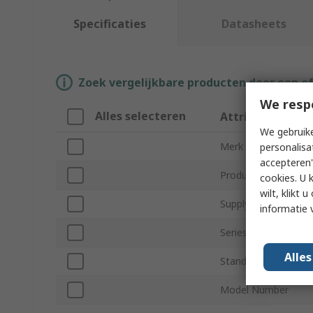
Specificaties
Datasheets
Zoek vergelijkbare producten door een o
We resp
Alles selecteren
Attribuut
We gebruike
Merk
personalisa
accepteren"
Product Type
cookies. U 
wilt, klikt
Supply Voltage
informatie 
Series
Alle
Standards/Approval
Model Number