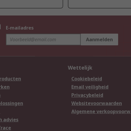
n
E-mailadres
Aanmelden
Wettelijk
producten
Cookiebeleid
rken
Email veiligheid
n
Privacybeleid
lossingen
Websitevoorwaarden
n
Algemene verkoopvoorw
h advies
Trace