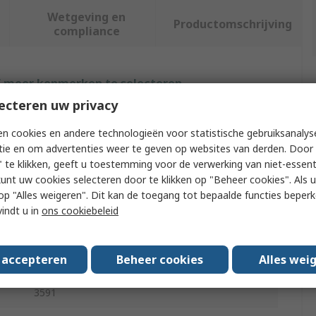
Wetgeving en
Productomschrijving
compliance
f meer kenmerken te selecteren.
ecteren uw privacy
Waarde
n cookies en andere technologieën voor statistische gebruiksanalys
Festo
tie en om advertenties weer te geven op websites van derden. Door 
 te klikken, geeft u toestemming voor de verwerking van niet-essent
Replacement Solenoid Coil Solenoid Valve Coil
kunt uw cookies selecteren door te klikken op "Beheer cookies". Als u 
 u op "Alles weigeren". Dit kan de toegang tot bepaalde functies beper
110V ac
vindt u in
ons cookiebeleid
MSW
s accepteren
Beheer cookies
Alles wei
s
No
3591