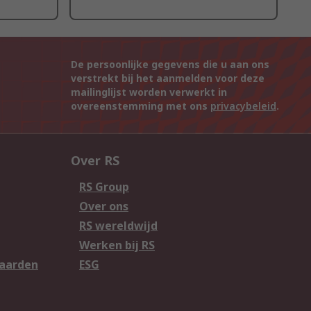
De persoonlijke gegevens die u aan ons
verstrekt bij het aanmelden voor deze
mailinglijst worden verwerkt in
overeenstemming met ons
privacybeleid
.
Over RS
RS Group
Over ons
RS wereldwijd
Werken bij RS
aarden
ESG