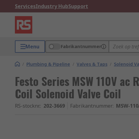
Services
Industry Hub
Support
Menu
Fabrikantnummer
/
Plumbing & Pipeline
/
Valves & Taps
/
Solenoid Va
Festo Series MSW 110V ac 
Coil Solenoid Valve Coil
RS-stocknr.
:
202-3669
Fabrikantnummer
:
MSW-110