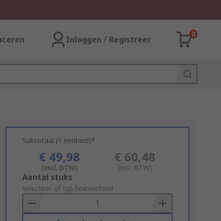
0
aceren
Inloggen / Registreer
Subtotaal (1 eenheid)*
€ 49,98
€ 60,48
(excl. BTW)
(incl. BTW)
Add
Aantal stuks
to
selecteer of typ hoeveelheid
Basket