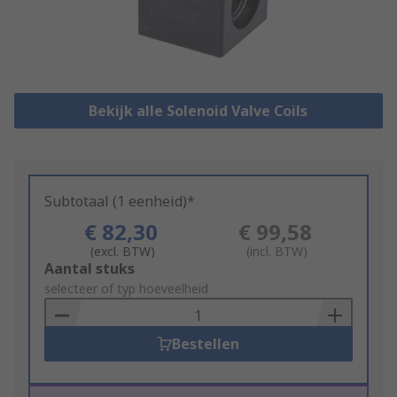
Bekijk alle Solenoid Valve Coils
Subtotaal (1 eenheid)*
€ 82,30
€ 99,58
(excl. BTW)
(incl. BTW)
Add
Aantal stuks
to
selecteer of typ hoeveelheid
Basket
Bestellen