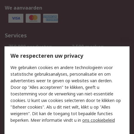
We aanvaarden
Services
750.000 producten
2.500 merken
Bestellen
Inkoopoplossingen
We respecteren uw privacy
Retouren
Technisch advies
We gebruiken cookies en andere technologieën voor
Track & Trace
statistische gebruiksanalyses, personalisatie en om
advertenties weer te geven op websites van derden.
Wettelijk
Door op "Alles accepteren" te klikken, geeft u
toestemming voor de verwerking van niet-essentiële
Cookiebeleid
Email veiligheid
cookies. U kunt uw cookies selecteren door te klikken op
Privacybeleid
Websitevoorwaarden
"Beheer cookies". Als u dit niet wilt, klikt u op "Alles
weigeren". Dit kan de toegang tot bepaalde functies
Algemene
beperken. Meer informatie vindt u in
ons cookiebeleid
verkoopvoorwaarden